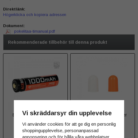
Direktlänk:
Högerklicka och kopiera adressen
Dokument:
pokelitaa-timanual.pdf
Rekommenderade tillbehör till denna produkt
Vi skräddarsyr din upplevelse
Batteri Acebeam 14500
Acebeam Pokelit Diffuser
1000mAh med USB-C
Vi använder cookies för att ge dig en personlig
shoppingupplevelse, personanpassad
139 kr
19 kr
annonsering och för hålla våra webbplatser