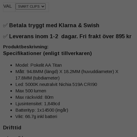
VAL
✅
Betala tryggt med Klarna & Swish
✅
Leverans inom 1-2 dagar. Fri frakt över 895 kr
Produktbeskrivning:
Specifikationer (enligt tillverkaren)
Model: Pokelit AA Titan
Mått: 94.8MM (längd) X 18.2MM (huvuddiameter) X
17.8MM (tubdiameter)
Led: 5000K neutralvit Nichia 519A CRI90
Max 500 lumen
Max räckvidd: 80m
Ljusintensitet: 1,849cd
Batterityp: 1x14500 (ingår)
Vikt: 66.7g inkl batteri
Drifttid