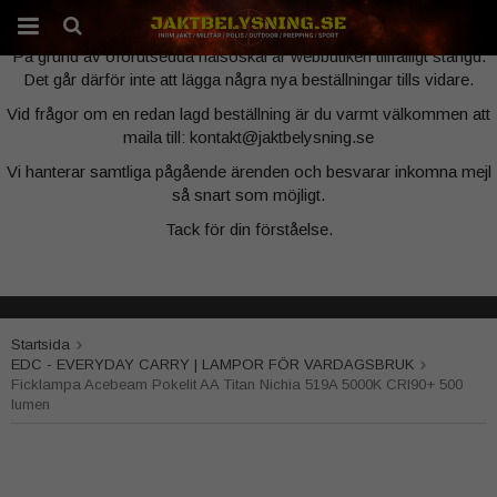
Webbutiken är tillfälligt stängd
På grund av oförutsedda hälsoskäl är webbutiken tillfälligt stängd.
Det går därför inte att lägga några nya beställningar tills vidare.
Produkten har blivit tillagd i varukorgen
Vid frågor om en redan lagd beställning är du varmt välkommen att
maila till: kontakt@jaktbelysning.se
Vi hanterar samtliga pågående ärenden och besvarar inkomna mejl
så snart som möjligt.
Tack för din förståelse.
Startsida
EDC - EVERYDAY CARRY | LAMPOR FÖR VARDAGSBRUK
Ficklampa Acebeam Pokelit AA Titan Nichia 519A 5000K CRI90+ 500
lumen