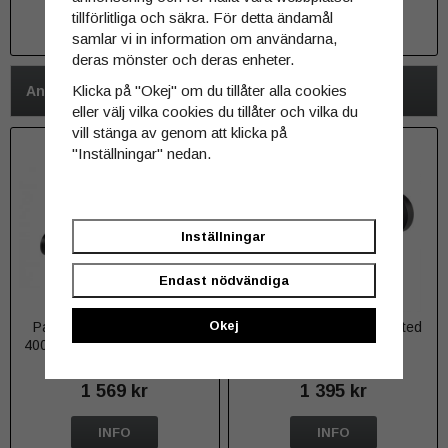
tillförlitliga och säkra. För detta ändamål
INFO
INFO
samlar vi in information om användarna,
deras mönster och deras enheter.
Klicka på "Okej" om du tillåter alla cookies
Andra har även köpt
eller välj vilka cookies du tillåter och vilka du
vill stänga av genom att klicka på
"Inställningar" nedan.
Inställningar
Endast nödvändiga
Okej
Pannlampa Acebeam H30
Acebeam G15 Rail-mounted
4000 lumen + RÖD + GRÖN
Light 1800 lumen
1 569 kr
1 395 kr
INFO
INFO