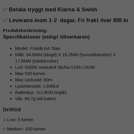
✅
Betala tryggt med Klarna & Swish
✅
Leverans inom 1-2 dagar. Fri frakt över 895 kr
Produktbeskrivning:
Specifikationer (enligt tillverkaren)
Model: Pokelit AA Titan
Mått: 94.8MM (längd) X 18.2MM (huvuddiameter) X
17.8MM (tubdiameter)
Led: 5000K neutralvit Nichia 519A CRI90
Max 500 lumen
Max räckvidd: 80m
Ljusintensitet: 1,849cd
Batterityp: 1x14500 (ingår)
Vikt: 66.7g inkl batteri
Drifttid
○ Low: 5 lumen
○ Medium: 100 lumen