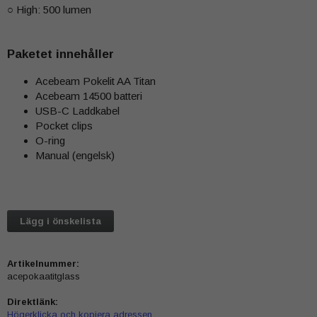
○ High: 500 lumen
Paketet innehåller
Acebeam Pokelit AA Titan
Acebeam 14500 batteri
USB-C Laddkabel
Pocket clips
O-ring
Manual (engelsk)
Lägg i önskelista
Artikelnummer:
acepokaatitglass
Direktlänk:
Högerklicka och kopiera adressen