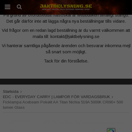
Webbutiken är tillfälligt stängd
På grund av oförutsedda hälsoskäl är webbutiken tillfälligt stängd.
Det går därför inte att lägga några nya beställningar tills vidare.
Produkten har blivit tillagd i varukorgen
Vid frågor om en redan lagd beställning är du varmt välkommen att
maila till: kontakt@jaktbelysning.se
Vi hanterar samtliga pågående ärenden och besvarar inkomna mejl
så snart som möjligt.
Tack för din förståelse.
Startsida
EDC - EVERYDAY CARRY | LAMPOR FÖR VARDAGSBRUK
Ficklampa Acebeam Pokelit AA Titan Nichia 519A 5000K CRI90+ 500
lumen Glass