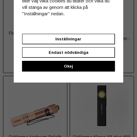
eller välj vilka cookies du tillåter och vilka du
vill stänga av genom att klicka på
"Inställningar" nedan.
Ficklampa Acebeam Pokelit
Ficklampa Nyckelring
550 lumen
Acebeam Keylite 500 lumen -
Inställningar
Färgval
399 kr
269 kr
Endast nödvändiga
INFO
INFO
Okej
Ficklampa Acebeam Pokelit
Ficklampa Klarus E5 plus 650