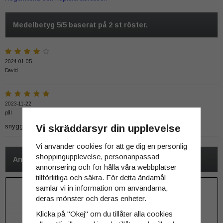
Medelbetyg
5
/5 baserat på
2
st röster.
2024-01-05
David
2023-11-22
pål
snygg till dom andra pockelit AA i min samling
Vi skräddarsyr din upplevelse
Vi använder cookies för att ge dig en personlig
shoppingupplevelse, personanpassad
Andra har även köpt
annonsering och för hålla våra webbplatser
tillförlitliga och säkra. För detta ändamål
samlar vi in information om användarna,
deras mönster och deras enheter.
Klicka på "Okej" om du tillåter alla cookies