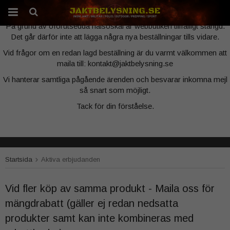
Webbutiken är tillfälligt stängd
På grund av oförutsedda hälsoskäl är webbutiken tillfälligt stängd.
Det går därför inte att lägga några nya beställningar tills vidare.
Produkten har blivit tillagd i varukorgen
Vid frågor om en redan lagd beställning är du varmt välkommen att
maila till: kontakt@jaktbelysning.se
Vi hanterar samtliga pågående ärenden och besvarar inkomna mejl
så snart som möjligt.
Tack för din förståelse.
Startsida
Aktiva erbjudanden
Vid fler köp av samma produkt - Maila oss för
mängdrabatt (gäller ej redan nedsatta
produkter samt kan inte kombineras med