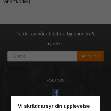
rabattkoder)
Ta del av våra bästa erbjudanden &
nyheter!
Anmäl mig
FÖLJ OSS
Vi skräddarsyr din upplevelse