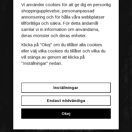
Vi använder cookies för att ge dig en personlig
HANDLA
shoppingupplevelse, personanpassad
annonsering och för hålla våra webbplatser
Aktiva erbjudanden
tillförlitliga och säkra. För detta ändamål
Går inte köpet igenom?
samlar vi in information om användarna,
Villkor
deras mönster och deras enheter.
Ångra köp
Klicka på "Okej" om du tillåter alla cookies
Logga in
eller välj vilka cookies du tillåter och vilka du
Kontakt / Reklamation
vill stänga av genom att klicka på
"Inställningar" nedan.
INFORMATION
Blogg
Acebeam garanti
Inställningar
Bilder tagna av kunder
Certifikat
Endast nödvändiga
Om oss
Policy & Cookies
Okej
Recensioner
Reklamation
Vilken jaktlampa ska jag välja?