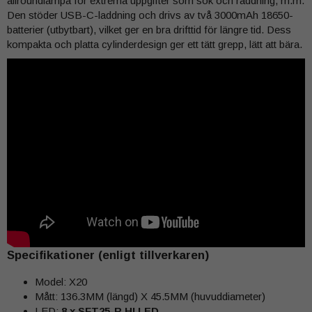
allroundlampa för extrema uppgifter som sök och räddning, m.m.
Den stöder USB-C-laddning och drivs av två 3000mAh 18650-
batterier (utbytbart), vilket ger en bra drifttid för längre tid. Dess
kompakta och platta cylinderdesign ger ett tätt grepp, lätt att bära.
Specifikationer (enligt tillverkaren)
Model: X20
Mått: 136.3MM (längd) X 45.5MM (huvuddiameter)
LED:
8 x SFT25-R HI LED