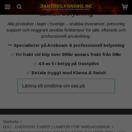
Sveriges specialist på kraftfull jakt‑ och
taktisk belysning
Alla produkter i lager i Sverige – snabba leveranser, personlig
Produkten har blivit tillagd i varukorgen
support och noggrant utvalda ficklampor för jakt, eftersök och
professionell användning.
🔦
Specialister på Acebeam & professionell belysning
✅
Fri frakt vid köp över 895kr annars frakt från 59kr
✅
4.9 av 5 i betyg på trustpilot
✅
Betala tryggt med Klarna & Swish
Startsida
EDC - EVERYDAY CARRY | LAMPOR FÖR VARDAGSBRUK