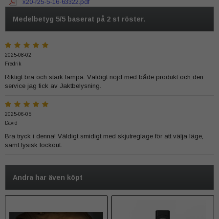
x20-r25-5-16-63322.pdf
Medelbetyg
5
/5 baserat på
2
st röster.
2025-08-02
Fredrik
Riktigt bra och stark lampa. Väldigt nöjd med både produkt och den
service jag fick av Jaktbelysning.
2025-06-05
David
Bra tryck i denna! Väldigt smidigt med skjutreglage för att välja läge,
samt fysisk lockout.
Andra har även köpt