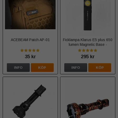
ACEBEAM Patch AP-01
Ficklampa Klarus E5 plus 650
lumen Magnetic Base -
Färgval
35 kr
295 kr
INFO
KÖP
INFO
KÖP