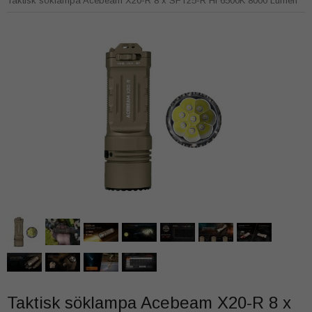
Taktisk söklampa Acebeam X20-R 8 x SFT25-R HI 6500K 8000 Lumen
Taktisk söklampa Acebeam X20-R 8 x