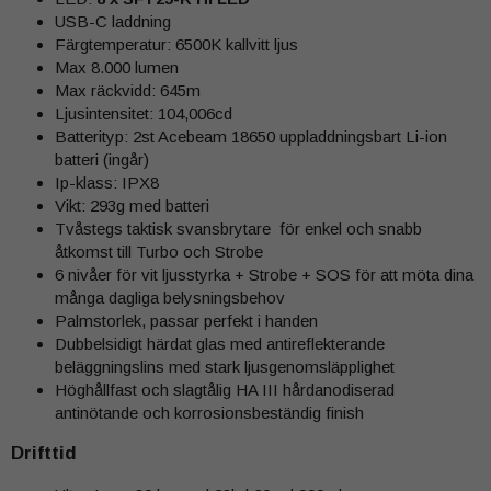
USB-C laddning
Färgtemperatur: 6500K kallvitt ljus
Max 8.000 lumen
Max räckvidd: 645m
Ljusintensitet: 104,006cd
Batterityp: 2st Acebeam 18650 uppladdningsbart Li-ion
batteri (ingår)
Ip-klass: IPX8
Vikt: 293g med batteri
Tvåstegs taktisk svansbrytare för enkel och snabb
åtkomst till Turbo och Strobe
6 nivåer för vit ljusstyrka + Strobe + SOS för att möta dina
många dagliga belysningsbehov
Palmstorlek, passar perfekt i handen
Dubbelsidigt härdat glas med antireflekterande
beläggningslins med stark ljusgenomsläpplighet
Höghållfast och slagtålig HA III hårdanodiserad
antinötande och korrosionsbeständig finish
Drifttid