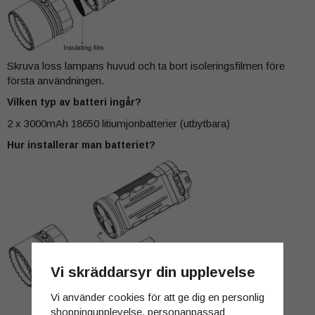
Skruva loss lampans huvud och ta bort isoleringsfilmen före
första användningen.
Vilken typ av batteri ingår?
2 x 3000mAh 18650 litiumjonbatterier (utbytbara)
Hur installerar man batteriet?
Vi skräddarsyr din upplevelse
Vi använder cookies för att ge dig en personlig
shoppingupplevelse, personanpassad