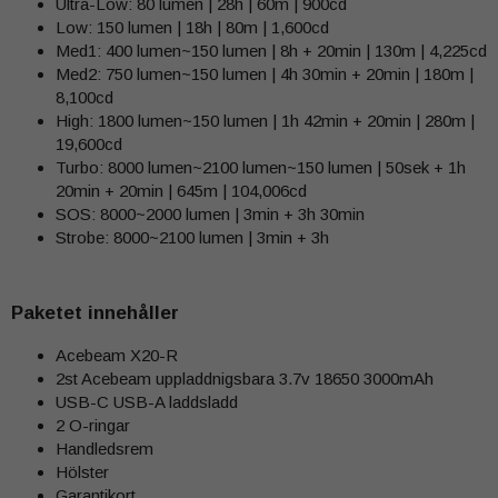
Ultra-Low: 80 lumen | 28h | 60m | 900cd
Low: 150 lumen | 18h | 80m | 1,600cd
Med1: 400 lumen~150 lumen | 8h + 20min | 130m | 4,225cd
Med2: 750 lumen~150 lumen | 4h 30min + 20min | 180m |
8,100cd
High: 1800 lumen~150 lumen | 1h 42min + 20min | 280m |
19,600cd
Turbo: 8000 lumen~2100 lumen~150 lumen | 50sek + 1h
20min + 20min | 645m | 104,006cd
SOS: 8000~2000 lumen | 3min + 3h 30min
Strobe: 8000~2100 lumen | 3min + 3h
Paketet innehåller
Acebeam X20-R
2st Acebeam uppladdnigsbara 3.7v 18650 3000mAh
USB-C USB-A laddsladd
2 O-ringar
Handledsrem
Hölster
Garantikort