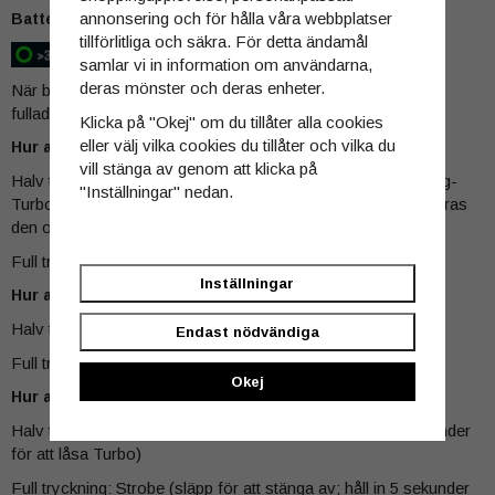
annonsering och för hålla våra webbplatser
Batteriindikator
tillförlitliga och säkra. För detta ändamål
samlar vi in information om användarna,
deras mönster och deras enheter.
När batteriet laddas blinkar indikatorn rött, och när den är
fulladdad blir indikatorn grön.
Klicka på "Okej" om du tillåter alla cookies
eller välj vilka cookies du tillåter och vilka du
Hur använder man den i arbetsläge?
vill stänga av genom att klicka på
Halv tryckning: Växla ljusstyrkenivåer (Låg-Med1-Med2-Hög-
"Inställningar" nedan.
Turbo) när ljusstyrkan är låst. När ljusstyrkan inte är låst sparas
den och släcks när den släpps.
Full tryckning: Låser ljusstyrkan eller stänger av ficklampan.
Inställningar
Hur använder man den i ultralågt läge och SOS-läge?
Halv tryckning: Slå på/av ultralågt läge.
Endast nödvändiga
Full tryckning: Slå på/av SOS.
Okej
Hur använder man den i taktiskt läge?
Halv tryckning: Turbo (släpp för att stänga av; håll in 5 sekunder
för att låsa Turbo)
Full tryckning: Strobe (släpp för att stänga av; håll in 5 sekunder