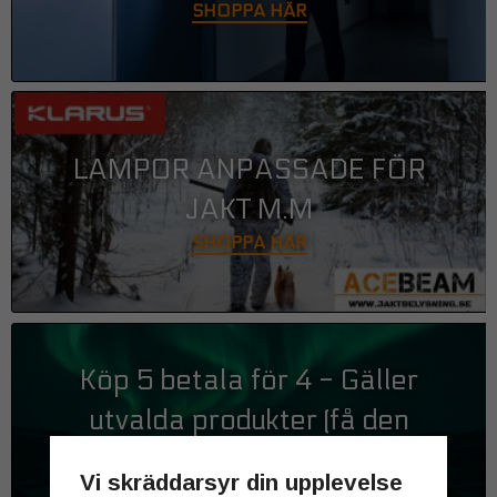
SHOPPA HÄR
LAMPOR ANPASSADE FÖR
JAKT M.M
SHOPPA HÄR
Köp 5 betala för 4 - Gäller
utvalda produkter (få den
billigaste på köpet)
Vi skräddarsyr din upplevelse
SHOPPA HÄR