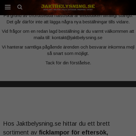
Webbutiken är tillfälligt stängd
På grund av oförutsedda hälsoskäl är webbutiken tillfälligt stängd.
Det går därför inte att lägga några nya beställningar tills vidare.
Produkten har blivit tillagd i varukorgen
Vid frågor om en redan lagd beställning är du varmt välkommen att
maila till: kontakt@jaktbelysning.se
Vi hanterar samtliga pågående ärenden och besvarar inkomna mejl
så snart som möjligt.
Tack för din förståelse.
Hos Jaktbelysning.se hittar du ett brett
sortiment av
ficklampor för eftersök,