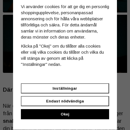
Vi använder cookies för att ge dig en personlig
shoppingupplevelse, personanpassad
annonsering och för hålla våra webbplatser
tillförlitliga och säkra. För detta ändamål
samlar vi in information om användarna,
deras mönster och deras enheter.
CAMPINGLAMPA
Klicka på "Okej" om du tillåter alla cookies
SHOPPA HÄR
eller välj vilka cookies du tillåter och vilka du
vill stänga av genom att klicka på
"Inställningar" nedan.
Inställningar
Därför väljer kunder Jaktbelysning.se
Endast nödvändiga
När du handlar hos
Jaktbelysning.se
handlar du
från en svensk butik med
lager i Sverige
, vilket ger
Okej
snabba leveranser
och trygg hantering. Vi skickar
din beställning snabbt så att du slipper vänta på den