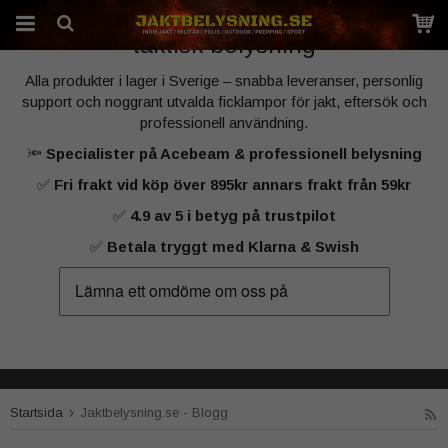
Sveriges specialist på kraftfull jakt‑ och
taktisk belysning
Alla produkter i lager i Sverige – snabba leveranser, personlig
Produkten har blivit tillagd i varukorgen
support och noggrant utvalda ficklampor för jakt, eftersök och
professionell användning.
🔦
Specialister på Acebeam & professionell belysning
✅
Fri frakt vid köp över 895kr annars frakt från 59kr
✅
4.9 av 5 i betyg på trustpilot
✅
Betala tryggt med Klarna & Swish
Startsida
Jaktbelysning.se - Blogg