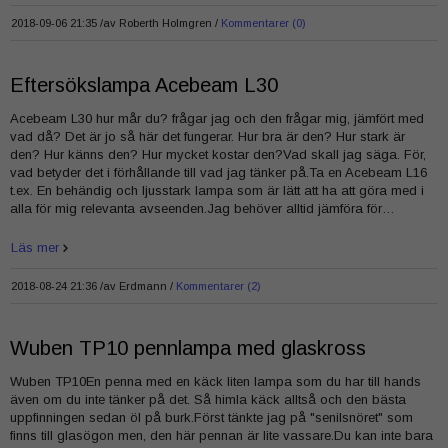
2018-09-06 21:35 /
av
Roberth Holmgren
Kommentarer (0)
Eftersökslampa Acebeam L30
Acebeam L30 hur mår du? frågar jag och den frågar mig, jämfört med
vad då? Det är jo så här det fungerar. Hur bra är den? Hur stark är
den? Hur känns den? Hur mycket kostar den?Vad skall jag säga. För,
vad betyder det i förhållande till vad jag tänker på.Ta en Acebeam L16
t.ex. En behändig och ljusstark lampa som är lätt att ha att göra med i
alla för mig relevanta avseenden.Jag behöver alltid jämföra för…
Läs mer
2018-08-24 21:36 /
av
Erdmann
Kommentarer (2)
Wuben TP10 pennlampa med glaskross
Wuben TP10En penna med en käck liten lampa som du har till hands
även om du inte tänker på det. Så himla käck alltså och den bästa
uppfinningen sedan öl på burk.Först tänkte jag på "senilsnöret" som
finns till glasögon men, den här pennan är lite vassare.Du kan inte bara