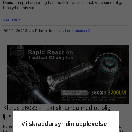
Denna lampa lämpar sig framförallt för polisen, tack vare sin otroliga
ljusstyrka trots sin…
Läs mer
2019-01-20 20:34 /
av
Roberth Holmgren
Kommentarer (0)
Klarus 360x3 - Taktisk lampa med otrolig
ljusbild och snabb dedikerad strobe
Vi skräddarsyr din upplevelse
Nu är den äntligen här!!!En helt fenomenal lampa från Klarus. Denna
lampa har den uppdaterade 360° switchen med ultrasnabb åtkomst till