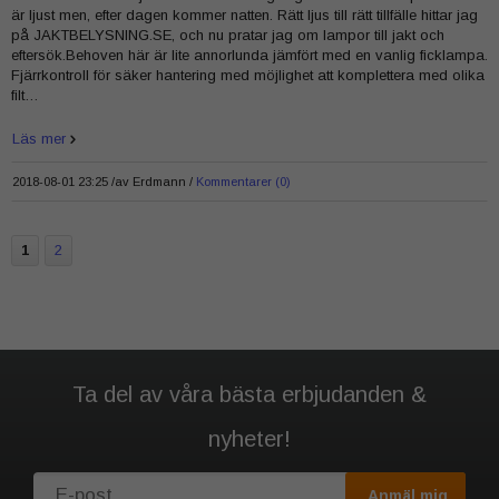
är ljust men, efter dagen kommer natten. Rätt ljus till rätt tillfälle hittar jag
på JAKTBELYSNING.SE, och nu pratar jag om lampor till jakt och
eftersök.Behoven här är lite annorlunda jämfört med en vanlig ficklampa.
Fjärrkontroll för säker hantering med möjlighet att komplettera med olika
filt…
Läs mer
2018-08-01 23:25 /
av
Erdmann
Kommentarer (0)
1
2
Ta del av våra bästa erbjudanden &
nyheter!
Anmäl mig