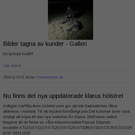
Bilder tagna av kunder - Galleri
En lyckad kväll!!!
Läs mer
2019-11-23 01:18 /
av
Kommentarer (0)
Nu finns det nya uppdaterade klarus hölstret
Äntligen här!!!Nu finns hölstret som gör att inte bakswitchen råkar
aktiveras i hölstret. Till ett mycket förmånligt pris.Det kommer även vara
möjligt att köpa till den nya switchen för Klarus 360Denna switch
fungerar till de flesta av våra klarusmodeller:Passar följande
modeller:XT11S/XT11GT/XT12GT/XT12S/XT30R/XT32/XT2CR/XT11X/360
KÖP DEN HÄR