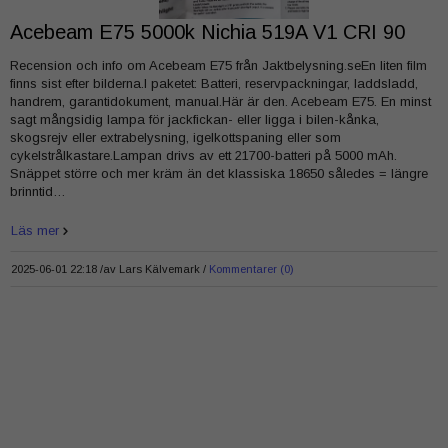
Acebeam E75 5000k Nichia 519A V1 CRI 90
Recension och info om Acebeam E75 från Jaktbelysning.seEn liten film
finns sist efter bilderna.I paketet: Batteri, reservpackningar, laddsladd,
handrem, garantidokument, manual.Här är den. Acebeam E75. En minst
sagt mångsidig lampa för jackfickan- eller ligga i bilen-kånka,
skogsrejv eller extrabelysning, igelkottspaning eller som
cykelstrålkastare.Lampan drivs av ett 21700-batteri på 5000 mAh.
Snäppet större och mer kräm än det klassiska 18650 således = längre
brinntid…
Läs mer
2025-06-01 22:18 /
av
Lars Kälvemark
Kommentarer (0)