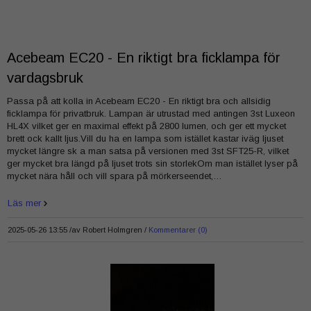
Acebeam EC20 - En riktigt bra ficklampa för
vardagsbruk
Passa på att kolla in Acebeam EC20 - En riktigt bra och allsidig
ficklampa för privatbruk. Lampan är utrustad med antingen 3st Luxeon
HL4X vilket ger en maximal effekt på 2800 lumen, och ger ett mycket
brett ock kallt ljus.Vill du ha en lampa som istället kastar iväg ljuset
mycket längre sk a man satsa på versionen med 3st SFT25-R, vilket
ger mycket bra längd på ljuset trots sin storlekOm man istället lyser på
mycket nära håll och vill spara på mörkerseendet,…
Läs mer
2025-05-26 13:55 /
av
Robert Holmgren
Kommentarer (0)