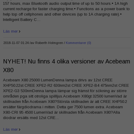
157 hours, max Bluetooth audio output time of up to 50 hours.• 1A high
current recharge for faster charging time.• Functions as a power bank to
help top off cellphones and other devices (up to 1A charging rate).•
Intelligent Battery C…
Läs mer
2018-11-07 01:24 /
av
Roberth Holmgren
Kommentarer (0)
NYHET! Nu finns 4 olika versioner av Acebeam
X80
Acebeam X80 25000 LumenDenna lampa drivs av 12st CREE
XHP50.22st CREE XPE2-R2 630nm2st CREE XPE2-B4 475nm2st CREE
XPE2-G3 530nmDenna lampa lämpar sig främst för sökning av större
områden pga sitt otroliga spillljus.Acebeam X80gt 32500 lumenVad är
skillnaden från Acebeam X80?Största skillnaden är att CREE XHP50.2
ersätter färgdiodrarna i mitten. Detta ger 7500 lumen extra. Acebeam
X80-CRI 95 4500 LumenVad är skillnaden från Acebeam X80?Alla
diodrar ersätts med 12st CRE…
Läs mer