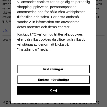
Vi använder cookies för att ge dig en personlig
strobe-funktionen. Denna switch går att använda runt hela ringen. Även
shoppingupplevelse, personanpassad
nytt uppdaterat hölster, för att förhindra att den känsliga switchen ska
annonsering och för hålla våra webbplatser
aktiveras i hölstret. Även sidoswitchen går att tillfälligt programmera
tillförlitliga och säkra. För detta ändamål
av.Med sin otroliga ljusbild så har denna lampa förutom otroligt spill-
ljus, även en helt ok…
samlar vi in information om användarna,
deras mönster och deras enheter.
Läs mer
Klicka på "Okej" om du tillåter alla cookies
eller välj vilka cookies du tillåter och vilka du
2019-01-20 20:19 /
av
Roberth Holmgren
Kommentarer (0)
vill stänga av genom att klicka på
"Inställningar" nedan.
Inställningar
Endast nödvändiga
Okej
Kommer att ta in Kizer knivar i vårt sortiment