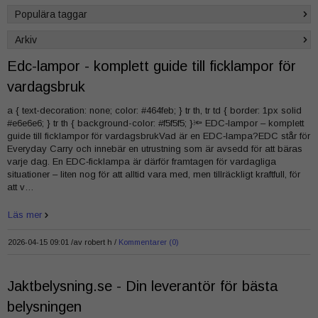
Populära taggar
Arkiv
Edc-lampor - komplett guide till ficklampor för
vardagsbruk
a { text-decoration: none; color: #464feb; } tr th, tr td { border: 1px solid
#e6e6e6; } tr th { background-color: #f5f5f5; }🔦 EDC‑lampor – komplett
guide till ficklampor för vardagsbrukVad är en EDC‑lampa?EDC står för
Everyday Carry och innebär en utrustning som är avsedd för att bäras
varje dag. En EDC‑ficklampa är därför framtagen för vardagliga
situationer – liten nog för att alltid vara med, men tillräckligt kraftfull, för
att v…
Läs mer
2026-04-15 09:01 /
av
robert h
Kommentarer (0)
Jaktbelysning.se - Din leverantör för bästa
belysningen