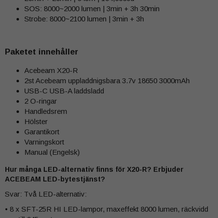
SOS: 8000~2000 lumen | 3min + 3h 30min
Strobe: 8000~2100 lumen | 3min + 3h
Paketet innehåller
Acebeam X20-R
2st Acebeam uppladdnigsbara 3.7v 18650 3000mAh
USB-C USB-A laddsladd
2 O-ringar
Handledsrem
Hölster
Garantikort
Varningskort
Manual (Engelsk)
Hur många LED-alternativ finns för X20-R? Erbjuder
ACEBEAM LED-bytestjänst?
Svar: Två LED-alternativ:
• 8 x SFT-25R HI LED-lampor, maxeffekt 8000 lumen, räckvidd