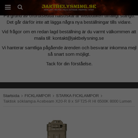
Webbutiken är tillfälligt stängd
På grund av oförutsedda hälsoskäl är webbutiken tillfälligt stängd.
Det går därför inte att lägga några nya beställningar tills vidare.
Produkten har blivit tillagd i varukorgen
Vid frågor om en redan lagd beställning är du varmt välkommen att
maila till: kontakt@jaktbelysning.se
Vi hanterar samtliga pågående ärenden och besvarar inkomna mejl
så snart som möjligt.
Tack för din förståelse.
Startsida
FICKLAMPOR
STARKA FICKLAMPOR
Taktisk söklampa Acebeam X20-R 8 x SFT25-R HI 6500K 8000 Lumen