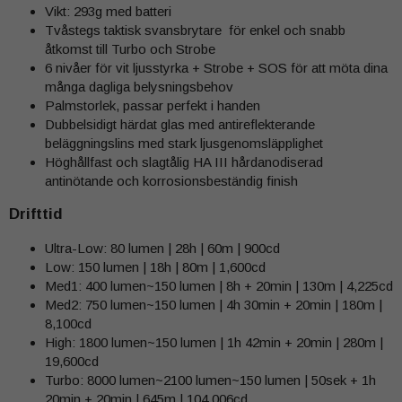
Vikt: 293g med batteri
Tvåstegs taktisk svansbrytare för enkel och snabb
åtkomst till Turbo och Strobe
6 nivåer för vit ljusstyrka + Strobe + SOS för att möta dina
många dagliga belysningsbehov
Palmstorlek, passar perfekt i handen
Dubbelsidigt härdat glas med antireflekterande
beläggningslins med stark ljusgenomsläpplighet
Höghållfast och slagtålig HA III hårdanodiserad
antinötande och korrosionsbeständig finish
Drifttid
Ultra-Low: 80 lumen | 28h | 60m | 900cd
Low: 150 lumen | 18h | 80m | 1,600cd
Med1: 400 lumen~150 lumen | 8h + 20min | 130m | 4,225cd
Med2: 750 lumen~150 lumen | 4h 30min + 20min | 180m |
8,100cd
High: 1800 lumen~150 lumen | 1h 42min + 20min | 280m |
19,600cd
Turbo: 8000 lumen~2100 lumen~150 lumen | 50sek + 1h
20min + 20min | 645m | 104,006cd