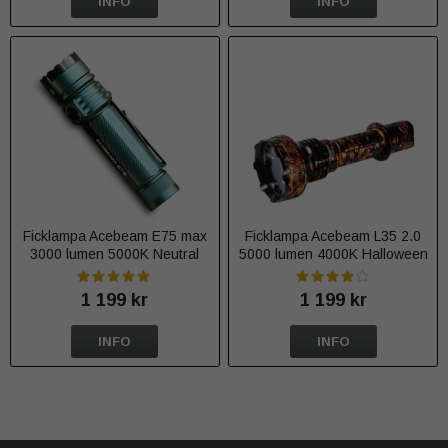
INFO
INFO
Ficklampa Acebeam E75 max
Ficklampa Acebeam L35 2.0
3000 lumen 5000K Neutral
5000 lumen 4000K Halloween
White Nichia 519A CRI90 Blå
camo Limited edition - Varmvit
1 199 kr
1 199 kr
INFO
INFO