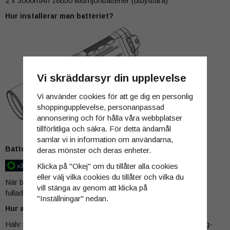
2 x 3000mAh 18650 litiumjonbatterier (utbytbara)
Hur installerar man batteriet?
Vi skräddarsyr din upplevelse
Vi använder cookies för att ge dig en personlig
shoppingupplevelse, personanpassad
annonsering och för hålla våra webbplatser
tillförlitliga och säkra. För detta ändamål
samlar vi in information om användarna,
Batteriindikator
deras mönster och deras enheter.
Klicka på "Okej" om du tillåter alla cookies
eller välj vilka cookies du tillåter och vilka du
När batteriet laddas blinkar indikatorn rött, och när den är
vill stänga av genom att klicka på
fulladdad blir indikatorn grön.
"Inställningar" nedan.
Hur använder man den i arbetsläge?
Halv tryckning: Växla ljusstyrkenivåer (Låg-Med1-Med2-Hög-