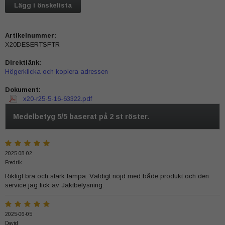
Lägg i önskelista
Artikelnummer:
X20DESERTSFTR
Direktlänk:
Högerklicka och kopiera adressen
Dokument:
x20-r25-5-16-63322.pdf
Medelbetyg
5
/5 baserat på
2
st röster.
2025-08-02
Fredrik
Riktigt bra och stark lampa. Väldigt nöjd med både produkt och den
service jag fick av Jaktbelysning.
2025-06-05
David