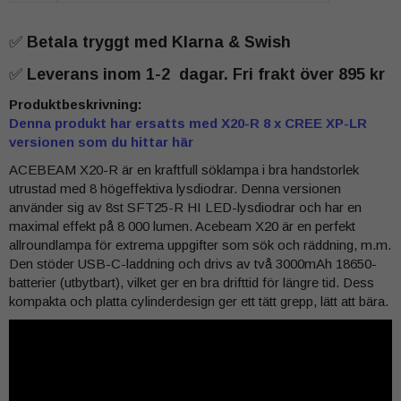
✅
Betala tryggt med Klarna & Swish
✅
Leverans inom 1-2 dagar. Fri frakt över 895 kr
Produktbeskrivning:
Denna produkt har ersatts med X20-R 8 x CREE XP-LR
versionen som du hittar här
ACEBEAM X20-R är en kraftfull söklampa i bra handstorlek
utrustad med 8 högeffektiva lysdiodrar. Denna versionen
använder sig av 8st SFT25-R HI LED-lysdiodrar och har en
maximal effekt på 8 000 lumen. Acebeam X20 är en perfekt
allroundlampa för extrema uppgifter som sök och räddning, m.m.
Den stöder USB-C-laddning och drivs av två 3000mAh 18650-
batterier (utbytbart), vilket ger en bra drifttid för längre tid. Dess
kompakta och platta cylinderdesign ger ett tätt grepp, lätt att bära.