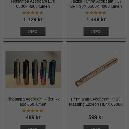
Ficklampa Acebeam E70
Taktisk lampa Acebeam T37
6500k 4600 lumen
SFT-90X 6500K 4000 lumen
1 129 kr
1 449 kr
INFO
INFO
Ficklampa Acebeam Rider Rx
Pennlampa Acebeam PT20
edc 650 lumen
Mässing Luxeon HL4X 6500K
500 lumen
499 kr
599 kr