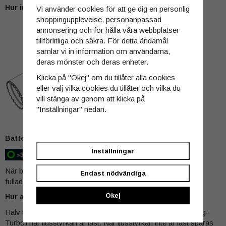
Hur installerar man batteriet?
Vi använder cookies för att ge dig en personlig
shoppingupplevelse, personanpassad
annonsering och för hålla våra webbplatser
tillförlitliga och säkra. För detta ändamål
samlar vi in information om användarna,
deras mönster och deras enheter.
Klicka på "Okej" om du tillåter alla cookies
eller välj vilka cookies du tillåter och vilka du
vill stänga av genom att klicka på
"Inställningar" nedan.
Batteriindikator
Inställningar
När batteriet laddas blinkar indikatorn rött, och när den är
Endast nödvändiga
fulladdad blir indikatorn grön.
Okej
Hur använder man den i arbetsläge?
Halv tryckning: Växla ljusstyrkenivåer (Låg-Med1-Med2-Hög-
Turbo) när ljusstyrkan är låst. När ljusstyrkan inte är låst sparas