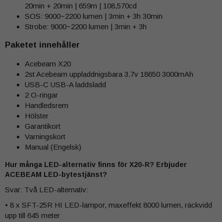
20min + 20min | 659m | 108,570cd
SOS: 9000~2200 lumen | 3min + 3h 30min
Strobe: 9000~2200 lumen | 3min + 3h
Paketet innehåller
Acebeam X20
2st Acebeam uppladdnigsbara 3.7v 18650 3000mAh
USB-C USB-A laddsladd
2 O-ringar
Handledsrem
Hölster
Garantikort
Varningskort
Manual (Engelsk)
Hur många LED-alternativ finns för X20-R? Erbjuder
ACEBEAM LED-bytestjänst?
Svar: Två LED-alternativ:
• 8 x SFT-25R HI LED-lampor, maxeffekt 8000 lumen, räckvidd
upp till 645 meter