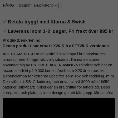
FÄRG
✅
Betala tryggt med Klarna & Swish
✅
Leverans inom 1-2 dagar. Fri frakt över 895 kr
Produktbeskrivning:
Denna produkt har ersatt X20-R 8 x SFT25-R versionen
ACEBEAM X20-R är en kraftfull söklampa i bra handstorlek
utrustad med 8 högeffektiva lysdiodrar. Denna versionen
använder sig av
8 x CREE XP-LR 6500K
-lysdiodrar och har en
maximal effekt på 9 000 lumen. Acebeam X20 är en perfekt
allroundlampa för extrema uppgifter som sök och räddning, m.m.
Den stöder USB-C-laddning och drivs av två 3000mAh 18650-
batterier (utbytbart), vilket ger en bra drifttid för längre tid. Dess
kompakta och platta cylinderdesign ger ett tätt grepp, lätt att bära.