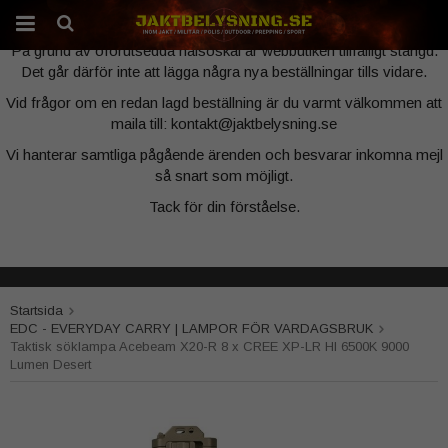
Webbutiken är tillfälligt stängd
På grund av oförutsedda hälsoskäl är webbutiken tillfälligt stängd.
Det går därför inte att lägga några nya beställningar tills vidare.
Produkten har blivit tillagd i varukorgen
Vid frågor om en redan lagd beställning är du varmt välkommen att
maila till: kontakt@jaktbelysning.se
Vi hanterar samtliga pågående ärenden och besvarar inkomna mejl
så snart som möjligt.
Tack för din förståelse.
Startsida
EDC - EVERYDAY CARRY | LAMPOR FÖR VARDAGSBRUK
Taktisk söklampa Acebeam X20-R 8 x CREE XP-LR HI 6500K 9000
Lumen Desert