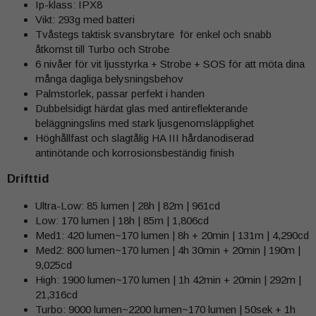
Ip-klass: IPX8
Vikt: 293g med batteri
Tvåstegs taktisk svansbrytare för enkel och snabb
åtkomst till Turbo och Strobe
6 nivåer för vit ljusstyrka + Strobe + SOS för att möta dina
många dagliga belysningsbehov
Palmstorlek, passar perfekt i handen
Dubbelsidigt härdat glas med antireflekterande
beläggningslins med stark ljusgenomsläpplighet
Höghållfast och slagtålig HA III hårdanodiserad
antinötande och korrosionsbeständig finish
Drifttid
Ultra-Low: 85 lumen | 28h | 82m | 961cd
Low: 170 lumen | 18h | 85m | 1,806cd
Med1: 420 lumen~170 lumen | 8h + 20min | 131m | 4,290cd
Med2: 800 lumen~170 lumen | 4h 30min + 20min | 190m |
9,025cd
High: 1900 lumen~170 lumen | 1h 42min + 20min | 292m |
21,316cd
Turbo: 9000 lumen~2200 lumen~170 lumen | 50sek + 1h