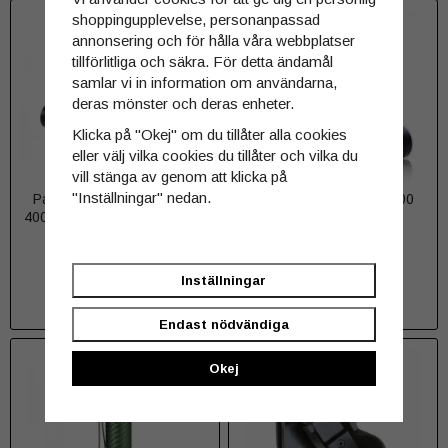
shoppingupplevelse, personanpassad
annonsering och för hålla våra webbplatser
tillförlitliga och säkra. För detta ändamål
samlar vi in information om användarna,
deras mönster och deras enheter.
Klicka på "Okej" om du tillåter alla cookies
eller välj vilka cookies du tillåter och vilka du
vill stänga av genom att klicka på
"Inställningar" nedan.
Pannlampa Acebeam H30
Batteri Keeppower 20700
4000 lumen + RÖD + GRÖN
4250mAh
1 569 kr
199 kr
Inställningar
INFO
INFO
Endast nödvändiga
Okej