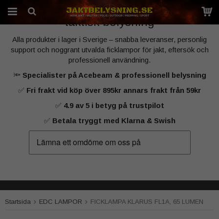
Sveriges specialist på kraftfull jakt‑ och
taktisk belysning
Alla produkter i lager i Sverige – snabba leveranser, personlig
Produkten har blivit tillagd i varukorgen
support och noggrant utvalda ficklampor för jakt, eftersök och
professionell användning.
🔦
Specialister på Acebeam & professionell belysning
✅
Fri frakt vid köp över 895kr annars frakt från 59kr
✅
4.9 av 5 i betyg på trustpilot
✅
Betala tryggt med Klarna & Swish
Startsida
EDC LAMPOR
FICKLAMPA KLARUS FL1A, 65 LUMEN