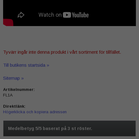
Tyvärr ingår inte denna produkt i vårt sortiment för tillfället.
Till butikens startsida »
Sitemap »
Artikelnummer:
FL1A
Direktlänk:
Högerklicka och kopiera adressen
Medelbetyg
5
/5 baserat på
3
st röster.