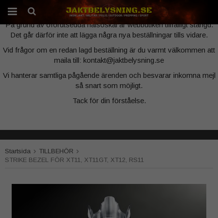
Webbutiken är tillfälligt stängd
På grund av oförutsedda hälsoskäl är webbutiken tillfälligt stängd.
Det går därför inte att lägga några nya beställningar tills vidare.
Produkten har blivit tillagd i varukorgen
Vid frågor om en redan lagd beställning är du varmt välkommen att
maila till: kontakt@jaktbelysning.se
Vi hanterar samtliga pågående ärenden och besvarar inkomna mejl
så snart som möjligt.
Tack för din förståelse.
Startsida
TILLBEHÖR
STRIKE BEZEL FÖR XT11, XT11GT, XT12, RS11