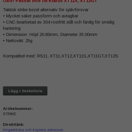
OBS! Passar inte till Klarus XT11X, XT12GT
Taktisk strike bezel alternativ för självförsvar
• Mycket säker passform och avtagbar
• CNC bearbetad av 304 rostfritt stål och färdig för smidig
hantering
• Dimension: Höjd 20.80mm, Diameter 35.00mm
• Nettovikt: 25g
Kompatibel med: RS11, XT11,XT12,XT11S,XT11GT,XT12S
Lägg i önskelista
Artikelnummer:
STRIKE
Direktlänk:
Högerklicka och kopiera adressen