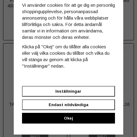
Pannlampa Acebeam H30
Acebeam G15 Rail-mounted
Vi använder cookies för att ge dig en personlig
4000 lumen + RÖD + GRÖN
Light 1800 lumen
shoppingupplevelse, personanpassad
annonsering och för hålla våra webbplatser
1 569 kr
1 395 kr
tillförlitliga och säkra. För detta ändamål
samlar vi in information om användarna,
INFO
INFO
deras mönster och deras enheter.
Klicka på "Okej" om du tillåter alla cookies
eller välj vilka cookies du tillåter och vilka du
vill stänga av genom att klicka på
"Inställningar" nedan.
Inställningar
TAKTISKT HÖLSTER FÖR
Fjärrkontroll till Acebeam L16
Endast nödvändiga
FICKLAMPA
2.0
Okej
429 kr
249 kr
INFO
INFO