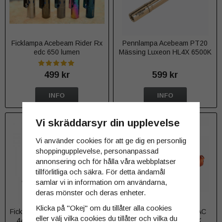
Ficklampa Acebeam Rider Rx
Pennlampa Acebeam PT20
edc 650 lumen
Mässing Luxeon HL4X 6500K
500 lumen
499 kr
599 kr
INFO
INFO
Vi skräddarsyr din upplevelse
Vi använder cookies för att ge dig en personlig
shoppingupplevelse, personanpassad
annonsering och för hålla våra webbplatser
tillförlitliga och säkra. För detta ändamål
samlar vi in information om användarna,
deras mönster och deras enheter.
Klicka på "Okej" om du tillåter alla cookies
Ficklampa Klarus XT21X PRO
Pennlampa Acebeam TAC
eller välj vilka cookies du tillåter och vilka du
4400 LUMEN KOMPLETT
2AA 1600 lumen 6500K