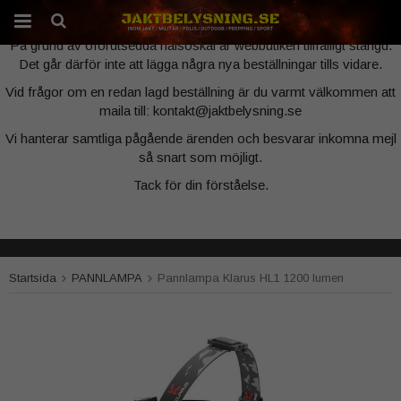
Webbutiken är tillfälligt stängd
På grund av oförutsedda hälsoskäl är webbutiken tillfälligt stängd.
Det går därför inte att lägga några nya beställningar tills vidare.
Produkten har blivit tillagd i varukorgen
Vid frågor om en redan lagd beställning är du varmt välkommen att
maila till: kontakt@jaktbelysning.se
Vi hanterar samtliga pågående ärenden och besvarar inkomna mejl
så snart som möjligt.
Tack för din förståelse.
Startsida
PANNLAMPA
Pannlampa Klarus HL1 1200 lumen