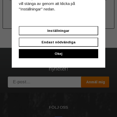
vill stänga av genom att klicka på
Orange
"Inställningar" nedan.
1 599 kr
549 kr
INFO
INFO
Inställningar
Endast nödvändiga
Okej
Ta del av våra bästa erbjudanden &
nyheter!
Anmäl mig
FÖLJ OSS