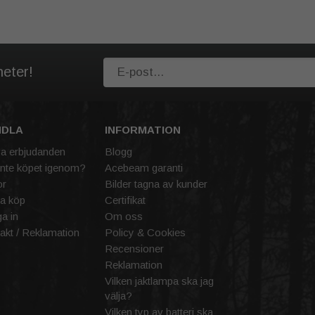
heter!
NDLA
INFORMATION
va erbjudanden
Blogg
inte köpet igenom?
Acebeam garanti
or
Bilder tagna av kunder
a köp
Certifikat
a in
Om oss
akt / Reklamation
Policy & Cookies
Recensioner
Reklamation
Vilken jaktlampa ska jag
välja?
Vilken typ av batteri ska