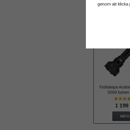
genom att klicka 
Andra har även
Ficklampa Aceb
5000 lumen
1 199 
INFO