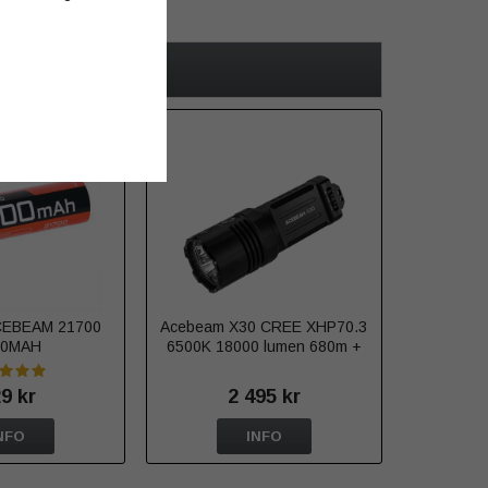
CEBEAM 21700
Acebeam X30 CREE XHP70.3
00MAH
6500K 18000 lumen 680m +
röd
9 kr
2 495 kr
NFO
INFO