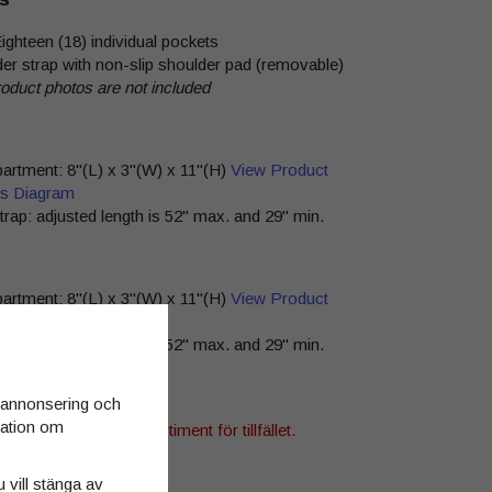
ighteen (18) individual pockets
der strap with non-slip shoulder pad (removable)
roduct photos are not included
rtment: 8"(L) x 3"(W) x 11"(H)
View Product
s Diagram
trap: adjusted length is 52" max. and 29" min.
rtment: 8"(L) x 3"(W) x 11"(H)
View Product
s Diagram
trap: adjusted length is 52" max. and 29" min.
d annonsering och
rmation om
denna produkt i vårt sortiment för tillfället.
tsida »
u vill stänga av