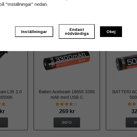
på "Inställningar" nedan.
Sitemap »
 köpt
Endast
Inställningar
Okej
nödvändiga
eam L35 2.0
Batteri Acebeam 18650 3300
BATTERI A
 6500K
mAh med USB-C
50
kr
269 kr
32
INFO
I