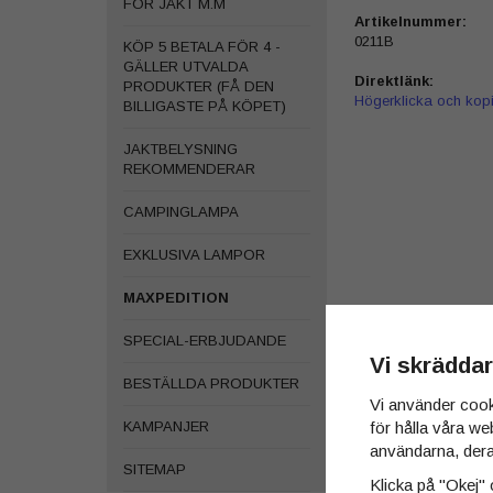
FÖR JAKT M.M
Artikelnummer:
0211B
KÖP 5 BETALA FÖR 4 -
GÄLLER UTVALDA
Direktlänk:
PRODUKTER (FÅ DEN
Högerklicka och kop
BILLIGASTE PÅ KÖPET)
JAKTBELYSNING
REKOMMENDERAR
CAMPINGLAMPA
EXKLUSIVA LAMPOR
MAXPEDITION
SPECIAL-ERBJUDANDE
Vi skräddar
BESTÄLLDA PRODUKTER
Vi använder cook
KAMPANJER
för hålla våra we
användarna, dera
SITEMAP
Klicka på "Okej" o