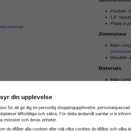
Pockets: E
1.5" shoul
Props in p
iera adressen
Dimensions
Main compa
Dimension
Shoulder s
Materials
Main compa
Dimension
Shoulder s
syr din upplevelse
ies för att ge dig en personlig shoppingupplevelse, personanpassa
bbplatser tillförlitliga och säkra. För detta ändamål samlar vi in info
Tyvärr ingår inte 
s mönster och deras enheter.
Till butikens star
m du tillåter alla cookies eller välj vilka cookies du tillåter och vilka d