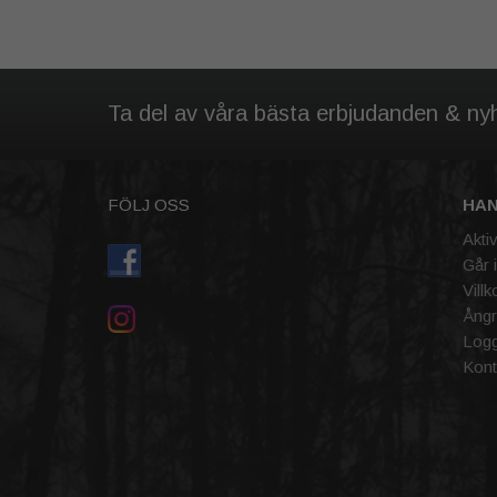
Ta del av våra bästa erbjudanden & ny
FÖLJ OSS
HA
Akti
Går 
Villk
Ångr
Logg
Kont