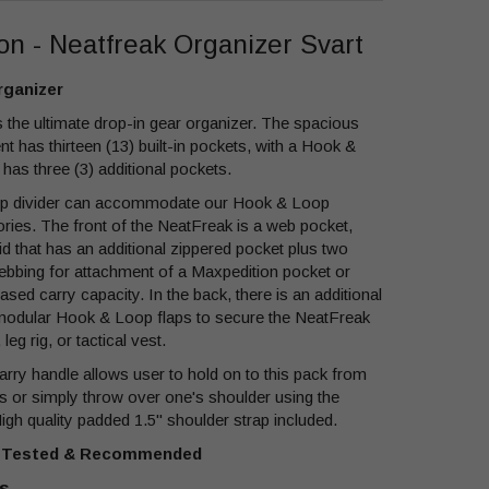
on - Neatfreak Organizer Svart
rganizer
 the ultimate drop-in gear organizer. The spacious
 has thirteen (13) built-in pockets, with a Hook &
 has three (3) additional pockets.
p divider can accommodate our Hook & Loop
ies. The front of the NeatFreak is a web pocket,
lid that has an additional zippered pocket plus two
bing for attachment of a Maxpedition pocket or
ased carry capacity. In the back, there is an additional
 modular Hook & Loop flaps to secure the NeatFreak
eg rig, or tactical vest.
 carry handle allows user to hold on to this pack from
ns or simply throw over one's shoulder using the
igh quality padded 1.5" shoulder strap included.
Tested & Recommended
s