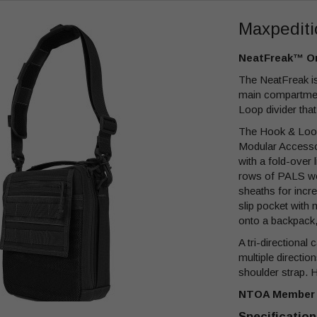
Maxpediti
NeatFreak™ O
The NeatFreak is
main compartment
Loop divider that
The Hook & Loo
Modular Accessor
with a fold-over 
rows of PALS web
sheaths for incre
slip pocket with
onto a backpack, l
A tri-directional
multiple directio
shoulder strap. H
NTOA Member 
Specification