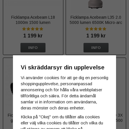
Ficklampa Acebeam L18
Ficklampa Acebeam L35 2.0
1000m 1500 lumen
5000 lumen 6500K Micro-arc
oxidation
1 199 kr
1 199 kr
INFO
INFO
Vi skräddarsyr din upplevelse
Vi använder cookies för att ge dig en personlig
shoppingupplevelse, personanpassad
annonsering och för hålla våra webbplatser
tillförlitliga och säkra. För detta ändamål
samlar vi in information om användarna,
deras mönster och deras enheter.
Ficklampa Acebeam L19 2.0
Ficklampa Acebeam EC20 3X
Klicka på "Okej" om du tillåter alla cookies
grön Osram NM1 1520m
SFT-25R HI 6500K max 2500
eller välj vilka cookies du tillåter och vilka du
2200 lumen
lumen
vill stänga av genom att klicka på