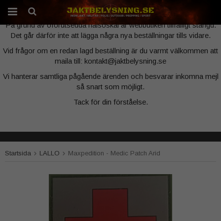
Webbutiken är tillfälligt stängd
På grund av oförutsedda hälsoskäl är webbutiken tillfälligt stängd.
Det går därför inte att lägga några nya beställningar tills vidare.
Produkten har blivit tillagd i varukorgen
Vid frågor om en redan lagd beställning är du varmt välkommen att
maila till: kontakt@jaktbelysning.se
Vi hanterar samtliga pågående ärenden och besvarar inkomna mejl
så snart som möjligt.
Tack för din förståelse.
Startsida
LALLO
Maxpedition - Medic Patch Arid