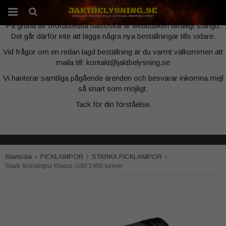
Webbutiken är tillfälligt stängd
På grund av oförutsedda hälsoskäl är webbutiken tillfälligt stängd.
Det går därför inte att lägga några nya beställningar tills vidare.
Produkten har blivit tillagd i varukorgen
Vid frågor om en redan lagd beställning är du varmt välkommen att
maila till: kontakt@jaktbelysning.se
Vi hanterar samtliga pågående ärenden och besvarar inkomna mejl
så snart som möjligt.
Tack för din förståelse.
Startsida
FICKLAMPOR
STARKA FICKLAMPOR
Stark ficklampa Klarus G30 2450 lumen