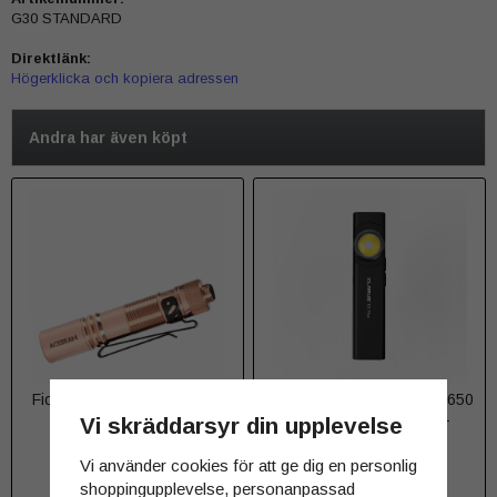
G30 STANDARD
Direktlänk:
Högerklicka och kopiera adressen
Andra har även köpt
Ficklampa Acebeam Pokelit
Ficklampa Klarus E5 plus 650
koppar 500 lumen
lumen Magnetic Base -
Vi skräddarsyr din upplevelse
Färgval
Vi använder cookies för att ge dig en personlig
599 kr
295 kr
shoppingupplevelse, personanpassad