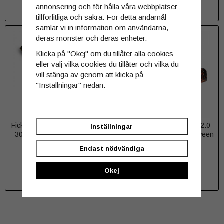
annonsering och för hålla våra webbplatser
INFO
INFO
tillförlitliga och säkra. För detta ändamål
samlar vi in information om användarna,
deras mönster och deras enheter.
Klicka på "Okej" om du tillåter alla cookies
eller välj vilka cookies du tillåter och vilka du
vill stänga av genom att klicka på
"Inställningar" nedan.
Ficklampa Acebeam E75 max
Ficklampa Acebeam L35 2.0
Inställningar
3000 lumen 5000K Neutral
5000 lumen 4000K Halloween
White Nichia 519A CRI90 Blå
camo Limited edition - Varmvit
Endast nödvändiga
1 199 kr
1 199 kr
Okej
INFO
INFO