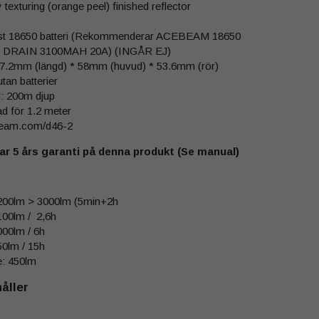
texturing (orange peel) finished reflector
4st 18650 batteri (Rekommenderar ACEBEAM 18650
 DRAIN 3100MAH 20A) (INGÅR EJ)
67.2mm (längd) * 58mm (huvud) * 53.6mm (rör)
utan batterier
: 200m djup
d för 1.2 meter
ebeam.com/d46-2
 5 års garanti på denna produkt (Se manual)
200lm > 3000lm (5min+2h
00lm / 2,6h
00lm / 6h
0lm / 15h
: 450lm
åller