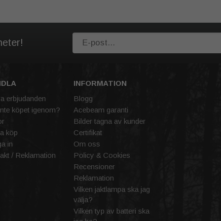
heter!
NDLA
INFORMATION
va erbjudanden
Blogg
inte köpet igenom?
Acebeam garanti
or
Bilder tagna av kunder
a köp
Certifikat
a in
Om oss
akt / Reklamation
Policy & Cookies
Recensioner
Reklamation
Vilken jaktlampa ska jag
välja?
Vilken typ av batteri ska