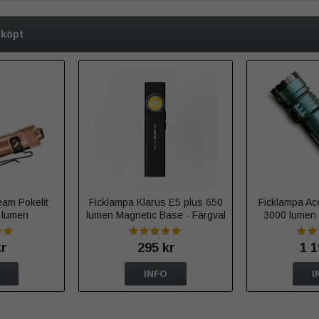
 köpt
am Pokelit
Ficklampa Klarus E5 plus 650
Ficklampa A
 lumen
lumen Magnetic Base - Färgval
3000 lumen 
White Nichia
kr
295 kr
1 1
INFO
I