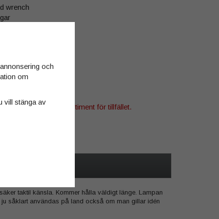
 wrench
gar
manual (Engelsk)
srem
ort
arningskort
d annonsering och
rmation om
u vill stänga av
denna produkt i vårt sortiment för tillfället.
tsida »
säker taktil känsla. Kommer hålla väldigt länge. Lampan
an ju såklart användas på land också om man gillar idén