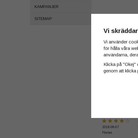
KAMPANJER
SITEMAP
Vi skräddar
Vi använder cook
för hålla våra we
användarna, dera
Klicka på "Okej" o
genom att klicka 
Recensioner
2018-08-07
Florian