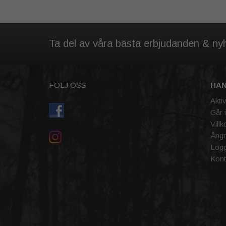
Ta del av våra bästa erbjudanden & ny
FÖLJ OSS
HA
Akti
Går 
Villk
Ångr
Logg
Kont