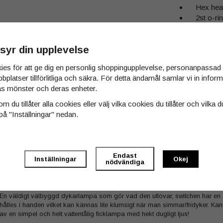
Hex head
2st o-rin
Användar
Handled
syr din upplevelse
Garantik
Batteri v
ies för att ge dig en personlig shoppingupplevelse, personanpassa
Hölster
bbplatser tillförlitliga och säkra. För detta ändamål samlar vi in info
s mönster och deras enheter.
m du tillåter alla cookies eller välj vilka cookies du tillåter och vilka d
Tyvärr ingår inte 
på "Inställningar" nedan.
Till butikens star
Sitemap »
Endast
Inställningar
Okej
nödvändiga
En väldigt välbyggd dykarlampa som gör vad den utlovar, switchen har en 
hålles i handen vilket kan kännas lite klumsigt när man simmar/fridyker. K
av en simpel och helt vattentålig ficklampa med hekt dugligt ljus!