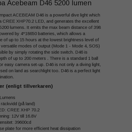
pa Acebeam D46 5200 lumen
ompact ACEBEAM D46 is a powerful dive light which
h a CREE XHP70.2 LED, and generates the excellent
 5200 lumens. It emits the max beam distance of 398
owered by 4*18650 batteries, which allows a
of up to 15 hours at the lowest brightness level of
 versatile modes of output (Mode 1 - Mode 4, SOS)
ible by simply rotating the side switch. D46 is
pth of up to 200 meters . There is a standard 1 ball
for easy camera set-up. D46 is not only a diving light,
sed on land as searchlight too. D46 is a perfect light
ination.
r (enligt tillverkaren)
 Lumens
äckvidd (på land)
ED: CREE XHP 70.2
ing: 12V till 16.8V
tensitet: 39600cd
 plate for more efficient heat dissipation