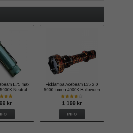
cebeam E75 max
Ficklampa Acebeam L35 2.0
5000K Neutral
5000 lumen 4000K Halloween
 519A CRI90 Blå
camo Limited edition - Varmvit
99 kr
1 199 kr
NFO
INFO