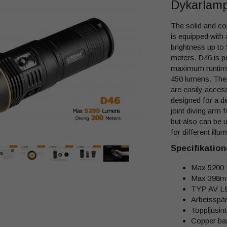
Dykarlam
The solid and c
is equipped wit
brightness up to
meters. D46 is p
maximum runtime 
450 lumens. The
are easily access
designed for a de
joint diving arm 
but also can be u
for different illum
Specifikatione
Max 5200
Max 398m r
TYP AV L
Arbetsspänn
Toppljusin
Copper base