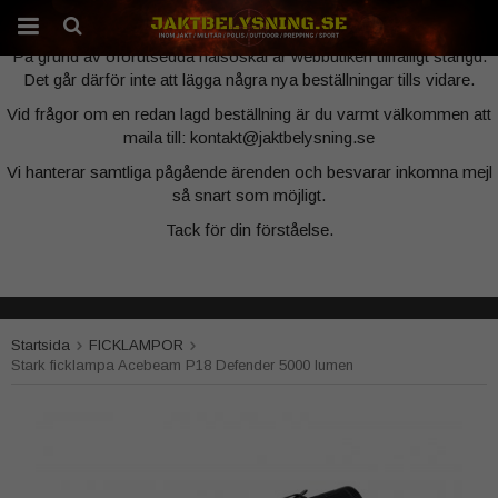
Webbutiken är tillfälligt stängd
På grund av oförutsedda hälsoskäl är webbutiken tillfälligt stängd.
Det går därför inte att lägga några nya beställningar tills vidare.
Produkten har blivit tillagd i varukorgen
Vid frågor om en redan lagd beställning är du varmt välkommen att
maila till: kontakt@jaktbelysning.se
Vi hanterar samtliga pågående ärenden och besvarar inkomna mejl
så snart som möjligt.
Tack för din förståelse.
Startsida
FICKLAMPOR
Stark ficklampa Acebeam P18 Defender 5000 lumen