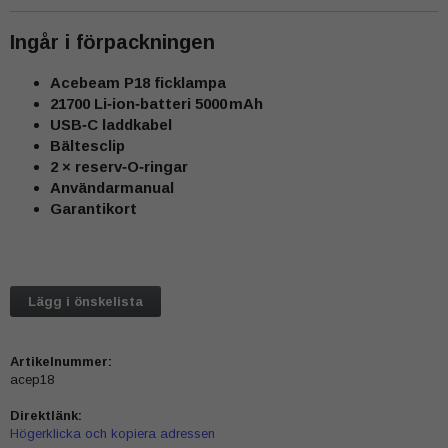
Ingår i förpackningen
Acebeam P18 ficklampa
21700 Li‑ion‑batteri 5000 mAh
USB‑C laddkabel
Bältesclip
2 × reserv‑O‑ringar
Användarmanual
Garantikort
Lägg i önskelista
Artikelnummer:
acep18
Direktlänk:
Högerklicka och kopiera adressen