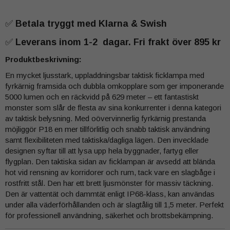
✅
Betala tryggt med Klarna & Swish
✅
Leverans inom 1-2 dagar. Fri frakt över 895 kr
Produktbeskrivning:
En mycket ljusstark, uppladdningsbar taktisk ficklampa med
fyrkärnig framsida och dubbla omkopplare som ger imponerande
5000 lumen och en räckvidd på 629 meter – ett fantastiskt
monster som slår de flesta av sina konkurrenter i denna kategori
av taktisk belysning. Med oövervinnerlig fyrkärnig prestanda
möjliggör P18 en mer tillförlitlig och snabb taktisk användning
samt flexibiliteten med taktiska/dagliga lägen. Den invecklade
designen syftar till att lysa upp hela byggnader, fartyg eller
flygplan. Den taktiska sidan av ficklampan är avsedd att blända
hot vid rensning av korridorer och rum, tack vare en slagbåge i
rostfritt stål. Den har ett brett ljusmönster för massiv täckning.
Den är vattentät och dammtät enligt IP68-klass, kan användas
under alla väderförhållanden och är slagtålig till 1,5 meter. Perfekt
för professionell användning, säkerhet och brottsbekämpning.