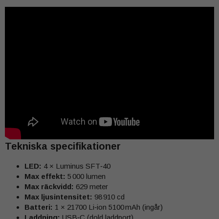
Tekniska specifikationer
LED:
4 × Luminus SFT‑40
Max effekt:
5 000 lumen
Max räckvidd:
629 meter
Max ljusintensitet:
98 910 cd
Batteri:
1 × 21700 Li‑ion 5100 mAh (ingår)
Laddning:
USB‑C (dold laddport)