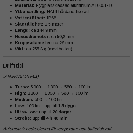
Material:
Flygplansklassad aluminium AL6061‑T6
Ytbehandling:
HAIII hårdanodiserad
Vattentäthet:
IP68
Slagtålighet:
1,5 meter
Längd:
ca 144,9 mm
Huvuddiameter:
ca 50,8 mm
Kroppsdiameter:
ca 26 mm
Vikt:
ca 255,8 g (med batteri)
Drifttid
(ANSI/NEMA FL1)
Turbo:
5 000 → 1 300 → 580 → 100 lm
High:
2 200 → 1 300 → 580 → 100 lm
Medium:
580 → 100 lm
Low:
100 lm – upp till
1,5 dygn
Ultra‑Low:
upp till
20 dagar
Strobe:
upp till
4 h 40 min
Automatisk nedreglering för temperatur och batteriskydd.