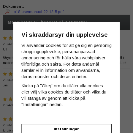
Dokument:
p18-usermanual-22-12-5.pdf
Medelbetyg
5
/5 baserat på
4
st röster.
Vi skräddarsyr din upplevelse
2024-11-03
Vi använder cookies för att ge dig en personlig
Ulf
shoppingupplevelse, personanpassad
Grymt stark lampa, kan se detaljer på vilt på över 200m i kikare mitt i
annonsering och för hålla våra webbplatser
natten! Har köpt flera lampor här, kommer tillbaka, tack för bra service!
tillförlitliga och säkra. För detta ändamål
samlar vi in information om användarna,
deras mönster och deras enheter.
2024-07-18
Klicka på "Okej" om du tillåter alla cookies
Jan
eller välj vilka cookies du tillåter och vilka du
vill stänga av genom att klicka på
"Inställningar" nedan.
2024-07-17
2023-10-01
Inställningar
torbjörn