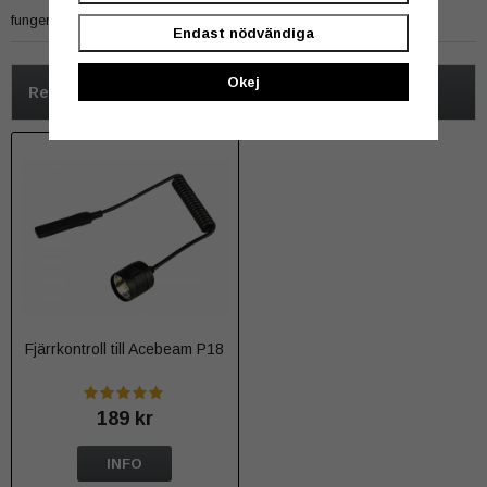
fungerar perfekt snabb leverans
Endast nödvändiga
Okej
Rekommenderade tillbehör till denna produkt
Fjärrkontroll till Acebeam P18
189 kr
INFO