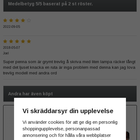
Medelbetyg
5
/5 baserat på
2
st röster.
2022-09-05
2018-05-07
Joel
Super penna som är grymt trevlig å skriva med liten lampa räcker långt
med det ljuset knacka en ruta är inga problem med denna kan jag lova
trevlig modell med andra ord
Andra har även köpt
Vi skräddarsyr din upplevelse
Vi använder cookies för att ge dig en personlig
shoppingupplevelse, personanpassad
annonsering och för hålla våra webbplatser