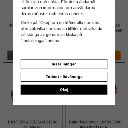
tillförlitliga och säkra. För detta ändamål
samlar vi in information om användarna,
deras mönster och deras enheter.
Klicka på "Okej" om du tillåter alla cookies
Ficklampa Acebeam L35 2.0
Ficklampa Acebeam L35 2.0
eller välj vilka cookies du tillåter och vilka du
5000 lumen 6500K
5000 lumen 4000K Halloween
vill stänga av genom att klicka på
camo Limited edition - Varmvit
"Inställningar" nedan.
1 199 kr
1 199 kr
INFO
KÖP
INFO
KÖP
Inställningar
Endast nödvändiga
Okej
BATTERI ACEBEAM 21700
Batteri Acebeam 18650 3300
5000MAH
mAh med USB-C