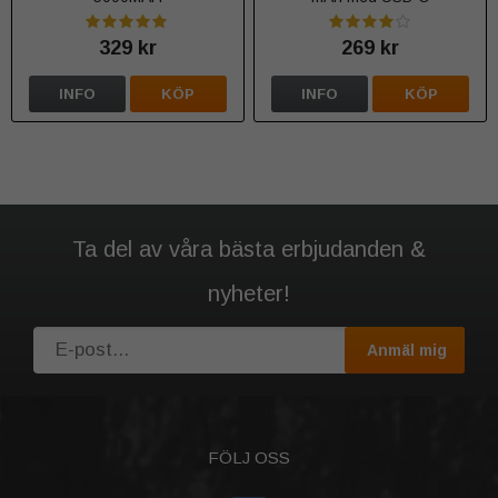
329 kr
269 kr
INFO
KÖP
INFO
KÖP
Ta del av våra bästa erbjudanden &
nyheter!
Anmäl mig
FÖLJ OSS