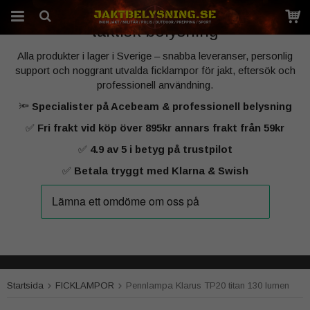
Sveriges specialist på kraftfull jakt‑ och
taktisk belysning
Alla produkter i lager i Sverige – snabba leveranser, personlig
Produkten har blivit tillagd i varukorgen
support och noggrant utvalda ficklampor för jakt, eftersök och
professionell användning.
🔦
Specialister på Acebeam & professionell belysning
✅
Fri frakt vid köp över 895kr annars frakt från 59kr
✅
4.9 av 5 i betyg på trustpilot
✅
Betala tryggt med Klarna & Swish
Startsida
FICKLAMPOR
Pennlampa Klarus TP20 titan 130 lumen