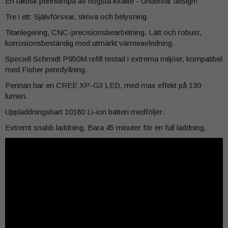
En taktisk pennlampa av högsta kvalité - Underbar design!
Tre i ett: Självförsvar, skriva och belysning.
Titanlegering, CNC-precisionsbearbetning. Lätt och robust,
korrosionsbeständig med utmärkt värmeavledning.
Speciell Schmidt P950M refill testad i extrema miljöer, kompatibel
med Fisher pennfyllning.
Pennan har en CREE XP-G3 LED, med max effekt på 130
lumen.
Uppladdningsbart 10180 Li-ion batteri medföljer.
Extremt snabb laddning. Bara 45 minuter för en full laddning.