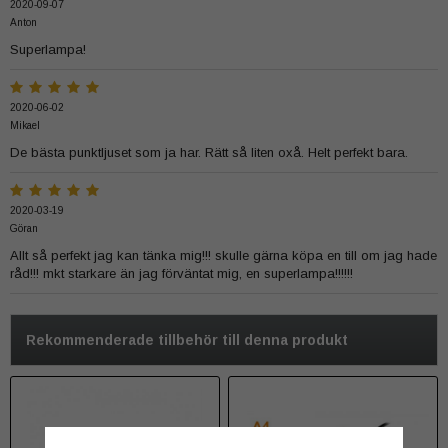
2020-09-07
Anton
Superlampa!
2020-06-02
Mikael
De bästa punktljuset som ja har. Rätt så liten oxå. Helt perfekt bara.
2020-03-19
Göran
Allt så perfekt jag kan tänka mig!!! skulle gärna köpa en till om jag hade
råd!!! mkt starkare än jag förväntat mig, en superlampa!!!!!!
Rekommenderade tillbehör till denna produkt