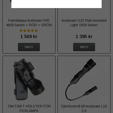
Pannlampa Acebeam H30
Acebeam G15 Rail-mounted
4000 lumen + RÖD + GRÖN
Light 1800 lumen
1 569 kr
1 395 kr
INFO
INFO
TAKTISKT HÖLSTER FÖR
Fjärrkontroll till Acebeam L16
FICKLAMPA
2.0