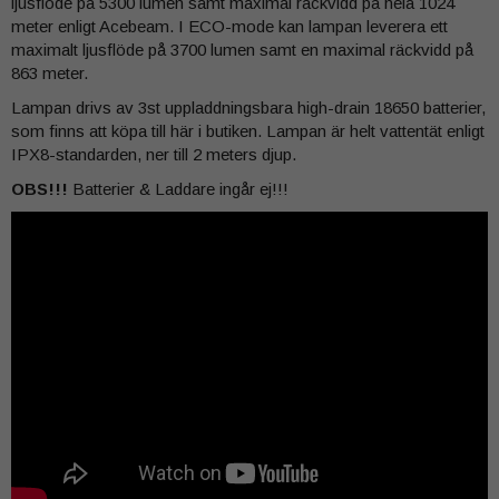
ljusflöde på 5300 lumen samt maximal räckvidd på hela 1024
meter enligt Acebeam. I ECO-mode kan lampan leverera ett
maximalt ljusflöde på 3700 lumen samt en maximal räckvidd på
863 meter.
Lampan drivs av 3st uppladdningsbara high-drain 18650 batterier,
som finns att köpa till här i butiken. Lampan är helt vattentät enligt
IPX8-standarden, ner till 2 meters djup.
OBS!!!
Batterier & Laddare ingår ej!!!