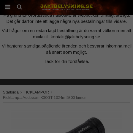
Webbutiken är tillfälligt stängd
På grund av oförutsedda hälsoskäl är webbutiken tillfälligt stängd.
Det går därför inte att lägga några nya beställningar tills vidare.
Produkten har blivit tillagd i varukorgen
Vid frågor om en redan lagd beställning är du varmt välkommen att
maila till: kontakt@jaktbelysning.se
Vi hanterar samtliga pågående ärenden och besvarar inkomna mejl
så snart som möjligt.
Tack för din förståelse.
Startsida
FICKLAMPOR
Ficklampa Acebeam K30GT 1024m 5300 lumen