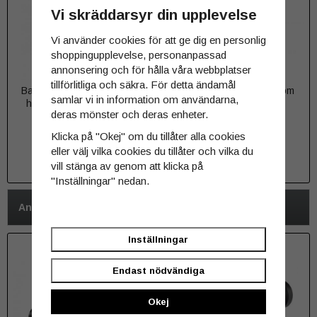
Vi skräddarsyr din upplevelse
Vi använder cookies för att ge dig en personlig
shoppingupplevelse, personanpassad
annonsering och för hålla våra webbplatser
tillförlitliga och säkra. För detta ändamål
Batteri Acebeam 18650 imr
Laddare Acebeam A4 som
samlar vi in information om användarna,
high drain 3100mAh 20A
klarar 21700 med
deras mönster och deras enheter.
skyddskrets
249 kr
499 kr
Klicka på "Okej" om du tillåter alla cookies
eller välj vilka cookies du tillåter och vilka du
INFO
INFO
vill stänga av genom att klicka på
"Inställningar" nedan.
Andra har även köpt
Inställningar
Endast nödvändiga
Okej