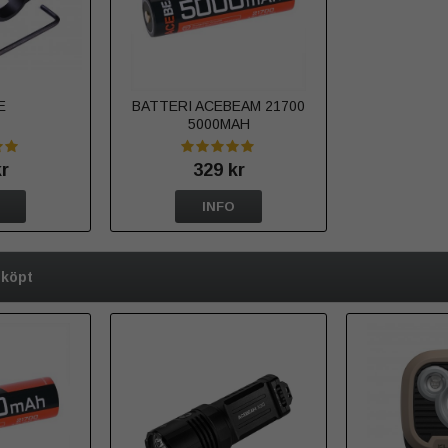
E
BATTERI ACEBEAM 21700
5000MAH
kr
329 kr
INFO
 köpt