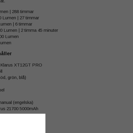
limat.
men | 288 timmar
0 Lumen | 27 timmar
Lumen | 6 timmar
0 Lumen | 2 timma 45 minuter
600 Lumen
Lumen
åller
 Klarus XT12GT PRO
ll
Röd, grön, blå)
el
anual (engelska)
arus 21700 5000mAh
rem