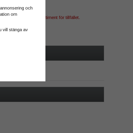
d annonsering och
rmation om
denna produkt i vårt sortiment för tillfället.
u vill stänga av
tsida »