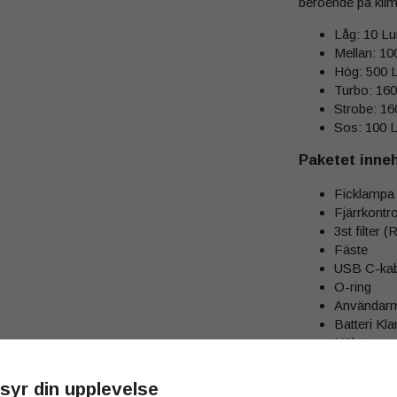
beroende på k
Låg: 10 Lu
Mellan: 10
Hög: 500 
Turbo: 160
Strobe: 1
Sos: 100 
Paketet inneh
Ficklampa
Fjärrkontro
3st filter (
Fäste
USB C-kab
O-ring
Användarm
Batteri Kl
Hölster
Clips
Handleds
syr din upplevelse