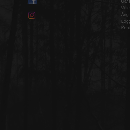
Går 
Villk
Ångr
Logg
Kont