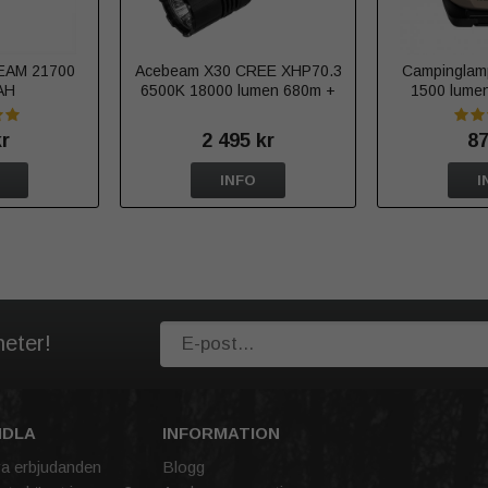
EAM 21700
Acebeam X30 CREE XHP70.3
Campinglam
AH
6500K 18000 lumen 680m +
1500 lume
röd
Upplad
kr
2 495 kr
87
INFO
I
heter!
NDLA
INFORMATION
va erbjudanden
Blogg