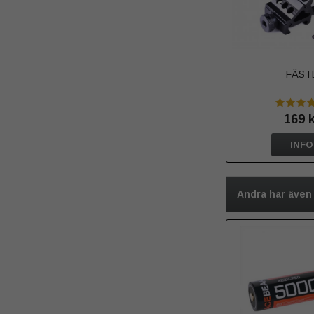
FÄST
169 
INFO
Andra har även