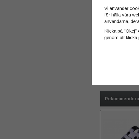
Vi använder cook
för hålla våra we
användarna, dera
Klicka på "Okej" o
genom att klicka 
Recensioner
2025-06-07
Rekommenderade