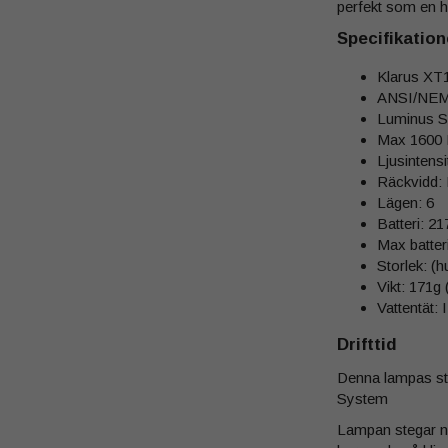
perfekt som en he
Specifikatione
Klarus X
ANSI/NEM
Luminus 
Max 1600
Ljusintensi
Räckvidd:
Lägen: 6
Batteri: 2
Max batter
Storlek: (
Vikt: 171g 
Vattentät: 
Drifttid
Denna lampas sty
System
Lampan stegar ne