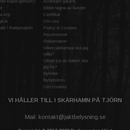
inte köpet igenom?
Acebeam garanti
or
Bilder tagna av kunder
a köp
Certifikat
a in
Om oss
akt / Reklamation
Policy & Cookies
Recensioner
Reklamation
Vilken jaktlampa ska jag
välja?
Vilken typ av batteri ska
jag ha?
Nyheter
Nyhetsbrev
Om cookies
VI HÅLLER TILL I SKÄRHAMN PÅ TJÖRN
Mail: kontakt@jaktbelysning.se