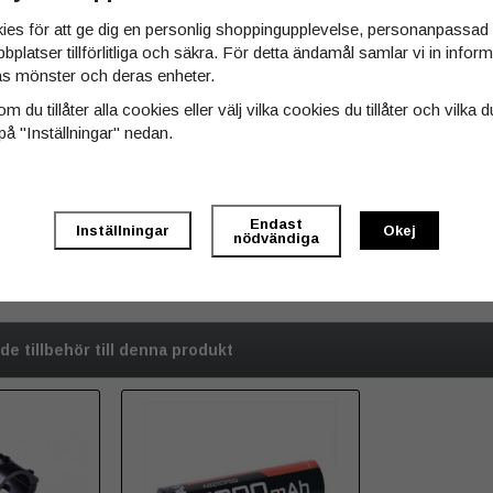
ies för att ge dig en personlig shoppingupplevelse, personanpassa
bbplatser tillförlitliga och säkra. För detta ändamål samlar vi in info
Tyvärr ingår inte 
s mönster och deras enheter.
m du tillåter alla cookies eller välj vilka cookies du tillåter och vilka d
Till butikens star
på "Inställningar" nedan.
Sitemap »
Endast
Inställningar
Okej
nödvändiga
 tillbehör till denna produkt