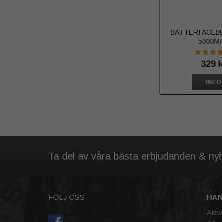
BATTERI ACEB
5000M
329 
INFO
Ta del av våra bästa erbjudanden & ny
FÖLJ OSS
HA
Akti