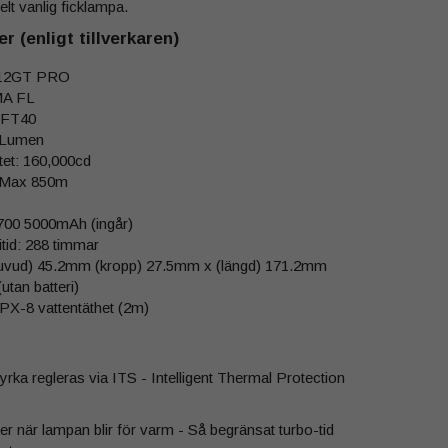
lt vanlig ficklampa.
r (enligt tillverkaren)
T12GT PRO
A FL
SFT40
 Lumen
tet: 160,000cd
 Max 850m
1700 5000mAh (ingår)
itid: 288 timmar
huvud) 45.2mm (kropp) 27.5mm x (längd) 171.2mm
(utan batteri)
IPX-8 vattentäthet (2m)
rka regleras via ITS - Intelligent Thermal Protection
r när lampan blir för varm - Så begränsat turbo-tid