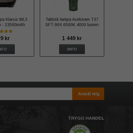
pa Klarus WL3
Taktisk lampa Acebeam T37
n - 13500mAh
SFT-90X 6500K 4000 lumen
dningsbar
grön
9 kr
1 449 kr
NFO
INFO
Anmäl mig
TRYGG HANDEL