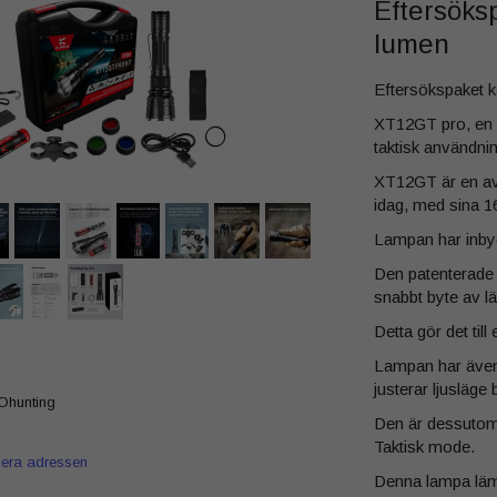
Eftersöks
lumen
Eftersökspaket k
XT12GT pro, en m
taktisk användnin
XT12GT är en av 
idag, med sina 
Lampan har inby
Den patenterade d
snabbt byte av lä
Detta gör det till 
Lampan har även
justerar ljusläg
hunting
Den är dessutom
Taktisk mode.
iera adressen
Denna lampa lämp