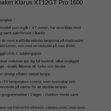
paket Klarus XT12GT Pro 1600
omplett
odell som ingår i XT-serien, har utvecklats med
g samt självförsvar i åtanke.
de mest kraftfulla taktiska lamporna på marknaden
1600 lumen, och med en räckvidd på max 850m.
ggd USB-C laddningsport
ual-switchen ger dig full kontroll, vilket möjliggör
ge - snabb åtkomst till Turbo och Strobe.
en otroligt effektiv taktisk lampa.
 ITS temperature control, som övervakar och
e beroende på värme för att skydda lampan.
 programmerbar i 2 lägen - Outdoor mode samt
ar sig främst för eftersök, väktare, polis, men även