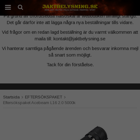
Webbutiken är tillfälligt stängd
På grund av oförutsedda hälsoskäl är webbutiken tillfälligt stängd.
Det går därför inte att lägga några nya beställningar tills vidare.
Produkten har blivit tillagd i varukorgen
Vid frågor om en redan lagd beställning är du varmt välkommen att
maila till: kontakt@jaktbelysning.se
Vi hanterar samtliga pågående ärenden och besvarar inkomna mejl
så snart som möjligt.
Tack för din förståelse.
Startsida
EFTERSÖKSPAKET
Eftersökspaket Acebeam L16 2.0 5000k