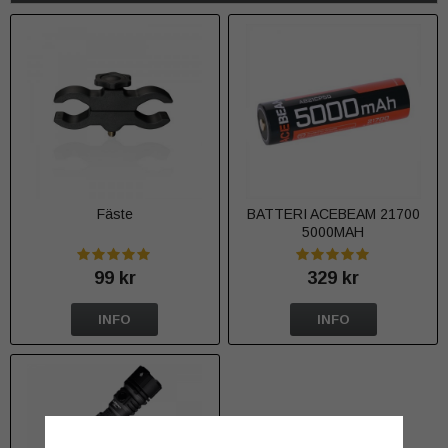
Fäste
BATTERI ACEBEAM 21700
5000MAH
99 kr
329 kr
INFO
INFO