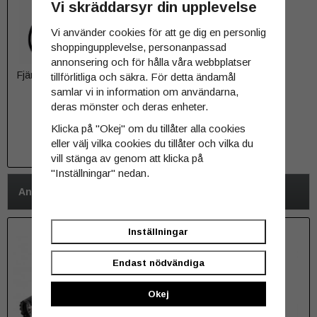
Vi skräddarsyr din upplevelse
Vi använder cookies för att ge dig en personlig
shoppingupplevelse, personanpassad
annonsering och för hålla våra webbplatser
Fjärrkontroll till Acebeam L16
tillförlitliga och säkra. För detta ändamål
2.0
samlar vi in information om användarna,
deras mönster och deras enheter.
249 kr
Klicka på "Okej" om du tillåter alla cookies
eller välj vilka cookies du tillåter och vilka du
INFO
vill stänga av genom att klicka på
"Inställningar" nedan.
Andra har även köpt
Inställningar
Endast nödvändiga
Okej