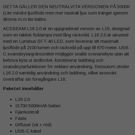
DETTA GÄLLER DEN NEUTRALVITA VERSIONEN PÅ 5000K
(Lite mindre ljusflöde men mer neutralt ljus som tränger igenom
dimma m.m lite bättre.
ACEBEAM L16 2.0 är en uppgraderad version av L16, designad
som en taktisk ficklampa med lång räckvidd. L16 2.0 är utrusted
med en Luminus SFT-40 LED, som levererar ett maximalt
ljusflöde på 2100 lumen och räckvidd på upp till 670 meter. USB-
C svansbrytargränssnittet möjliggör snabb scenariebyte utan att
behöva byta ut ändlocket, kombinerar laddning och
svansbrytarfunktioner för enklare användning. Dessutom stöder
L16 2.0 samtidig användning och laddning, vilket avsevärt
överträffar sin föregångare L16.
Paketet innehåller
L16 2.0
21700 5000mAh batteri
Fjärrkontroll
Fäste
Diffuser (vit + röd)
USB-C kabel