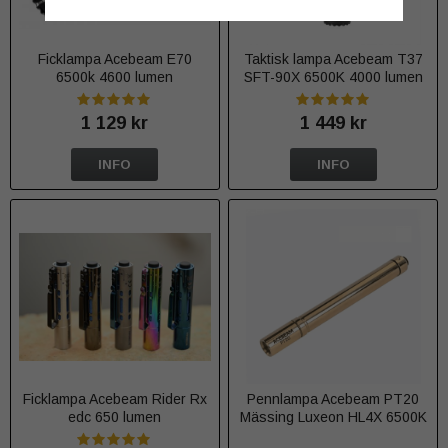
Ficklampa Acebeam E70
Taktisk lampa Acebeam T37
6500k 4600 lumen
SFT-90X 6500K 4000 lumen
1 129 kr
1 449 kr
INFO
INFO
Ficklampa Acebeam Rider Rx
Pennlampa Acebeam PT20
edc 650 lumen
Mässing Luxeon HL4X 6500K
500 lumen