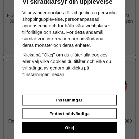
Vi skräddarsyr din upplevelse
Vi använder cookies för att ge dig en personlig
Ficklampa Acebeam E75 max
Ficklampa Acebeam L35 2.0
shoppingupplevelse, personanpassad
3000 lumen 5000K Neutral
5000 lumen 4000K Halloween
annonsering och för hålla våra webbplatser
White Nichia 519A CRI90 Blå
camo Limited edition - Varmvit
tillförlitliga och säkra. För detta ändamål
1 199 kr
1 199 kr
samlar vi in information om användarna,
deras mönster och deras enheter.
INFO
INFO
Klicka på "Okej" om du tillåter alla cookies
eller välj vilka cookies du tillåter och vilka du
vill stänga av genom att klicka på
"Inställningar" nedan.
Inställningar
Endast nödvändiga
Ficklampa Acebeam L35 2.0
Batteri Acebeam 18650 3300
5000 lumen 6500K
mAh med USB-C
Okej