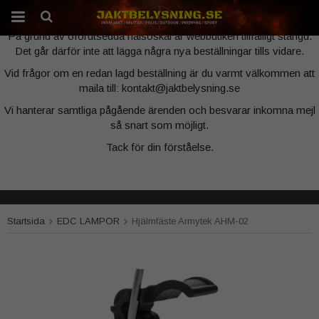
Webbutiken är tillfälligt stängd
På grund av oförutsedda hälsoskäl är webbutiken tillfälligt stängd.
Det går därför inte att lägga några nya beställningar tills vidare.
Produkten har blivit tillagd i varukorgen
Vid frågor om en redan lagd beställning är du varmt välkommen att
maila till: kontakt@jaktbelysning.se
Vi hanterar samtliga pågående ärenden och besvarar inkomna mejl
så snart som möjligt.
Tack för din förståelse.
Startsida
EDC LAMPOR
Hjälmfäste Armytek AHM-02