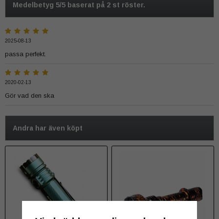
Medelbetyg
5
/5 baserat på
2
st röster.
2025-08-13
passa perfekt.
2020-02-13
Gör vad den ska
Andra har även köpt