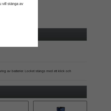
u vill stänga av
örvaring av batterier. Locket stängs med ett klick och