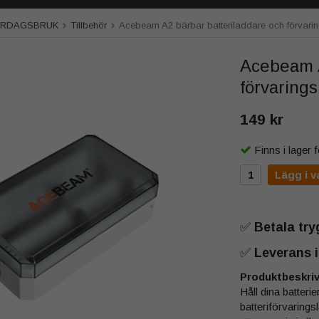
VARDAGSBRUK
Tillbehör
Acebeam A2 bärbar batteriladdare och förvari
Acebeam A
förvarings
149 kr
Finns i lager
Lägg i v
✅
Betala tr
✅
Leverans i
Produktbeskriv
Håll dina batteri
batteriförvaring