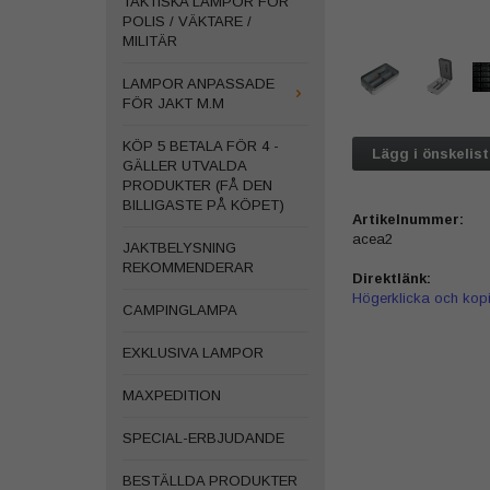
TAKTISKA LAMPOR FÖR
POLIS / VÄKTARE /
MILITÄR
LAMPOR ANPASSADE
FÖR JAKT M.M
KÖP 5 BETALA FÖR 4 -
Lägg i önskelis
GÄLLER UTVALDA
PRODUKTER (FÅ DEN
BILLIGASTE PÅ KÖPET)
Artikelnummer:
acea2
JAKTBELYSNING
REKOMMENDERAR
Direktlänk:
Högerklicka och kop
CAMPINGLAMPA
EXKLUSIVA LAMPOR
MAXPEDITION
SPECIAL-ERBJUDANDE
BESTÄLLDA PRODUKTER