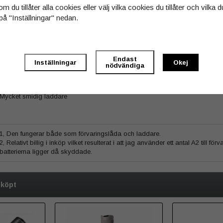
m du tillåter alla cookies eller välj vilka cookies du tillåter och vilka d
på "Inställningar" nedan.
Endast
Inställningar
Okej
nödvändiga
5 baserat på
2
st röster.
Mycket smidig laddare
1, Den fungerar både som förvaringslåda och laddare.
2, Relativt billig i inköp vilket resulterat i att jag använder ett antal A2 till f
batterierna ligger då skyddade.
 köpt