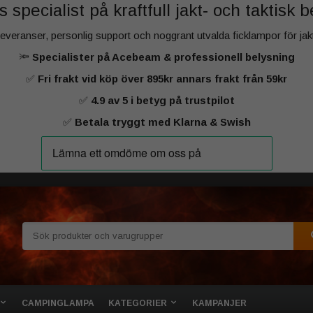
 specialist på kraftfull jakt‑ och taktisk 
 leveranser, personlig support och noggrant utvalda ficklampor för ja
🔦
Specialister på Acebeam & professionell belysning
✅
Fri frakt vid köp över 895kr annars frakt från 59kr
✅
4.9 av 5 i betyg på trustpilot
✅
Betala tryggt med Klarna & Swish
CAMPINGLAMPA
KATEGORIER
KAMPANJER