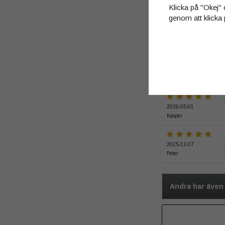
Klicka på "Okej" o
genom att klicka 
Medelbetyg
5
/
2026-05-01
Kasper
2025-12-07
Peter
Andra har även