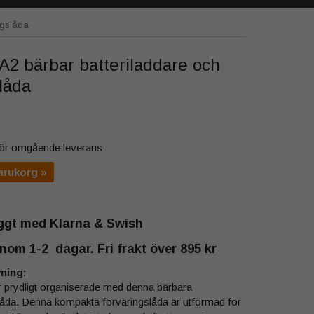
ngslåda
2 bärbar batteriladdare och
låda
 för omgående leverans
arukorg »
yggt med Klarna & Swish
nom 1-2 dagar. Fri frakt över 895 kr
ning:
er prydligt organiserade med denna bärbara
slåda. Denna kompakta förvaringslåda är utformad för