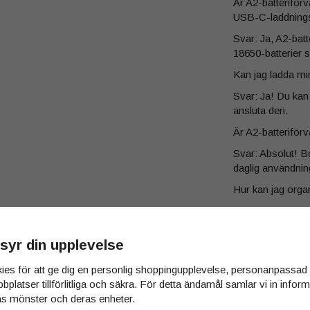
Är A2-batteriför
USB-C-laddning
Svar: Ja, A2-bat
18650-batterier
Kan jag ladda min
Svar: Ja! Du kan 
ansluta den.
Är A2-batteriförv
Svar: Absolut! Bo
daglig användning
Hur kan jag orga
Svar: Designen p
dina batterier pryd
syr din upplevelse
Är förvaringslåd
Svar: Ja, dess k
ies för att ge dig en personlig shoppingupplevelse, personanpassa
förvara i olika mil
bbplatser tillförlitliga och säkra. För detta ändamål samlar vi in info
s mönster och deras enheter.