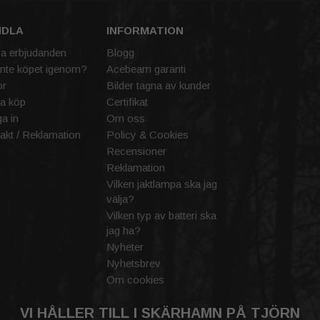
NDLA
INFORMATION
va erbjudanden
Blogg
inte köpet igenom?
Acebeam garanti
or
Bilder tagna av kunder
a köp
Certifikat
a in
Om oss
akt / Reklamation
Policy & Cookies
Recensioner
Reklamation
Vilken jaktlampa ska jag
välja?
Vilken typ av batteri ska
jag ha?
Nyheter
Nyhetsbrev
Om cookies
VI HÅLLER TILL I SKÄRHAMN PÅ TJÖRN