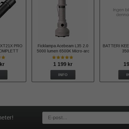
s XT21X PRO
Ficklampa Acebeam L35 2.0
BATTERI KE
KOMPLETT
5000 lumen 6500K Micro-arc
35
oxidation
kr
1 199 kr
19
INFO
I
heter!