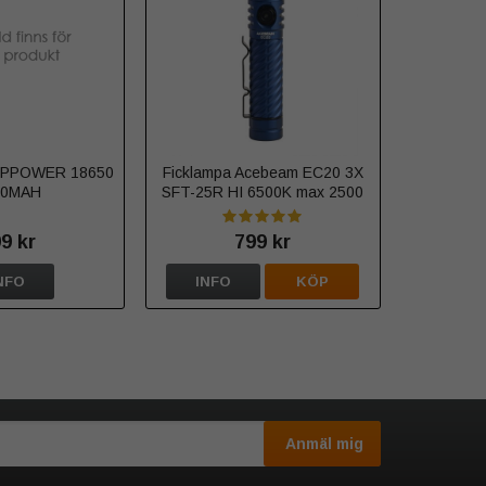
EPPOWER 18650
Ficklampa Acebeam EC20 3X
00MAH
SFT-25R HI 6500K max 2500
lumen
9 kr
799 kr
NFO
INFO
KÖP
Anmäl mig