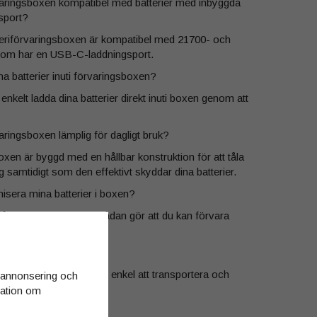
varingsboxen kompatibel med batterier med inbyggda
sport?
teriförvaringsboxen är kompatibel med 21700- och
 som har en USB-C-laddningsport.
a batterier inuti förvaringsboxen?
enkelt ladda dina batterier direkt inuti boxen genom att
aringsboxen lämplig för dagligt bruk?
xen är byggd med en hållbar konstruktion för att tåla
 samtidigt som den effektivt skyddar dina batterier.
nisera mina batterier i boxen?
å A2-batteriförvaringslådan gör att du kan förvara
ligt och lättillgängliga.
an portabel?
ompakta storlek gör den enkel att transportera och
d annonsering och
jöer.
rmation om