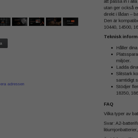
att passa in i all
utan ger också en
direkt i lådan – b
Den är kompatibel
10440, 14500, 1
Teknisk inform
ta
Håller dina
Platsspara
miljöer.
Ladda dina 
Slitstark k
samtidigt 
iera adressen
Stödjer fle
18350, 18
FAQ
Vilka typer av b
Svar: A2-batteri
litiumjonbatterie