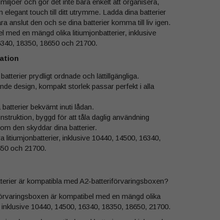
a miljöer och gör det inte bara enkelt att organisera,
 elegant touch till ditt utrymme. Ladda dina batterier
ara anslut den och se dina batterier komma till liv igen.
 med en mängd olika litiumjonbatterier, inklusive
6340, 18350, 18650 och 21700.
ation
 batterier prydligt ordnade och lättillgängliga.
nde design, kompakt storlek passar perfekt i alla
batterier bekvämt inuti lådan.
onstruktion, byggd för att tåla daglig användning
som den skyddar dina batterier.
ra litiumjonbatterier, inklusive 10440, 14500, 16340,
650 och 21700.
atterier är kompatibla med A2-batteriförvaringsboxen?
förvaringsboxen är kompatibel med en mängd olika
r, inklusive 10440, 14500, 16340, 18350, 18650, 21700.