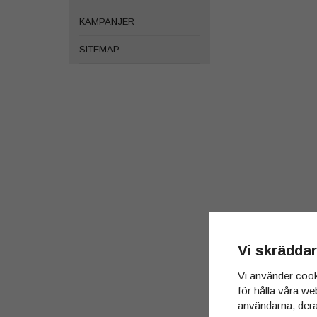
KAMPANJER
SITEMAP
Vi skräddar
Vi använder cook
för hålla våra we
användarna, dera