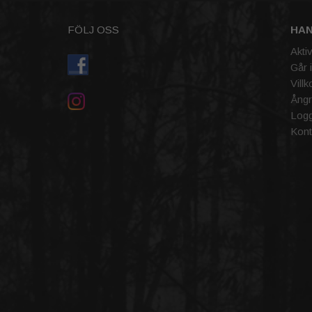
FÖLJ OSS
HA
Akti
Går 
Villk
Ångr
Logg
Kont