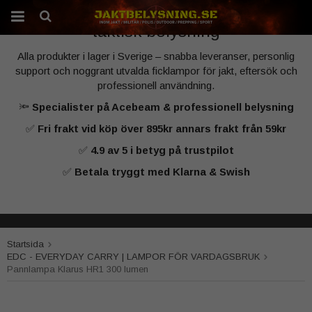
Sveriges specialist på kraftfull jakt‑ och
taktisk belysning
Alla produkter i lager i Sverige – snabba leveranser, personlig
Produkten har blivit tillagd i varukorgen
support och noggrant utvalda ficklampor för jakt, eftersök och
professionell användning.
🔦
Specialister på Acebeam & professionell belysning
✅
Fri frakt vid köp över 895kr annars frakt från 59kr
✅
4.9 av 5 i betyg på trustpilot
✅
Betala tryggt med Klarna & Swish
Startsida
EDC - EVERYDAY CARRY | LAMPOR FÖR VARDAGSBRUK
Pannlampa Klarus HR1 300 lumen