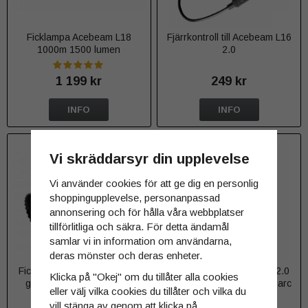
Ficklampa Acebeam L18
Fjärrkontroll till Acebeam L16
1000m 1500 lumen
2.0
1 199 kr
249 kr
INFO
INFO
Vi skräddarsyr din upplevelse
Vi använder cookies för att ge dig en personlig
shoppingupplevelse, personanpassad
annonsering och för hålla våra webbplatser
tillförlitliga och säkra. För detta ändamål
samlar vi in information om användarna,
deras mönster och deras enheter.
Ficklampa Acebeam L19 2.0
Ficklampa Acebeam L35 2.0
Klicka på "Okej" om du tillåter alla cookies
grön Osram NM1 1520m
5000 lumen 6500K Micro-arc
eller välj vilka cookies du tillåter och vilka du
2200 lumen
oxidation
vill stänga av genom att klicka på