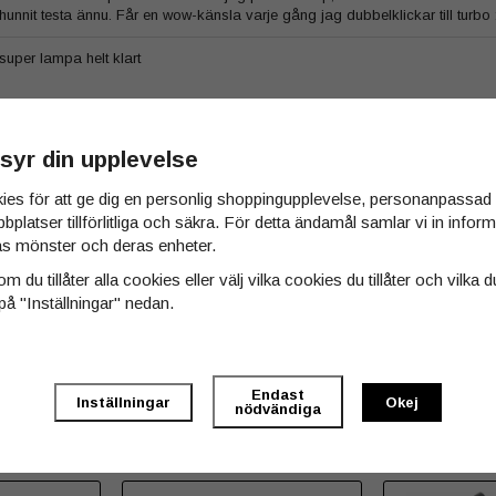
hunnit testa ännu. Får en wow-känsla varje gång jag dubbelklickar till turbo 
super lampa helt klart
Supersnabb frakt och kvalitetsprodukter bättre än så kan man inte få😊 kom i
syr din upplevelse
Lampan funkar perfekt solid och bra som pannlampa när man är ute och jo
ies för att ge dig en personlig shoppingupplevelse, personanpassa
bbplatser tillförlitliga och säkra. För detta ändamål samlar vi in info
Fantastisk pannlampa med bra styrka och drifttid!
s mönster och deras enheter.
m du tillåter alla cookies eller välj vilka cookies du tillåter och vilka d
på "Inställningar" nedan.
Endast
Inställningar
Okej
nödvändiga
 köpt