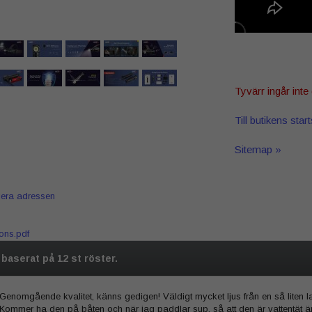
Tyvärr ingår inte 
Till butikens star
Sitemap »
iera adressen
ons.pdf
5 baserat på
12
st röster.
Genomgående kvalitet, känns gedigen! Väldigt mycket ljus från en så liten
Kommer ha den på båten och när jag paddlar sup, så att den är vattentät är 