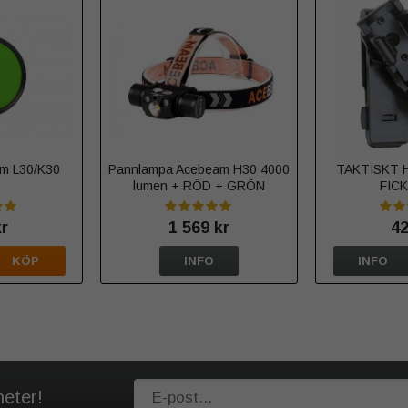
eam L30/K30
Pannlampa Acebeam H30 4000
TAKTISKT 
lumen + RÖD + GRÖN
FIC
kr
1 569 kr
42
KÖP
INFO
INFO
heter!