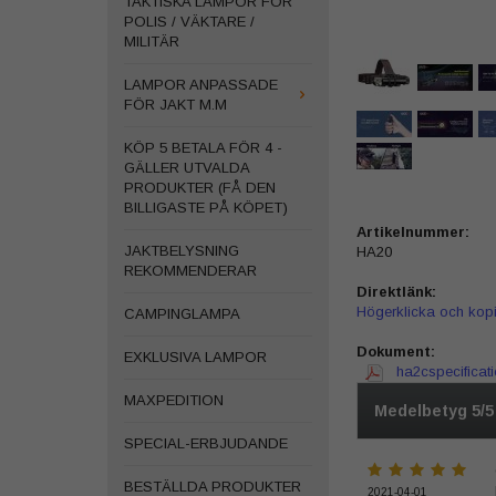
TAKTISKA LAMPOR FÖR
POLIS / VÄKTARE /
MILITÄR
LAMPOR ANPASSADE
FÖR JAKT M.M
KÖP 5 BETALA FÖR 4 -
GÄLLER UTVALDA
PRODUKTER (FÅ DEN
BILLIGASTE PÅ KÖPET)
Artikelnummer:
JAKTBELYSNING
HA20
REKOMMENDERAR
Direktlänk:
Högerklicka och kop
CAMPINGLAMPA
Dokument:
EXKLUSIVA LAMPOR
ha2cspecificati
MAXPEDITION
Medelbetyg
5
/
SPECIAL-ERBJUDANDE
BESTÄLLDA PRODUKTER
2021-04-01