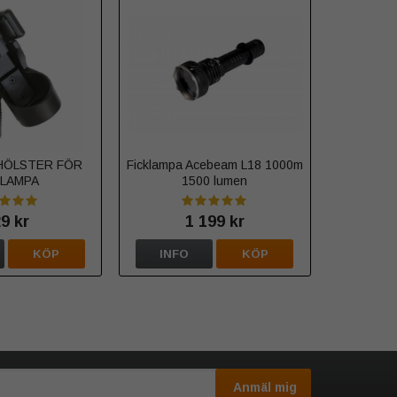
HÖLSTER FÖR
Ficklampa Acebeam L18 1000m
KLAMPA
1500 lumen
9 kr
1 199 kr
KÖP
INFO
KÖP
Anmäl mig