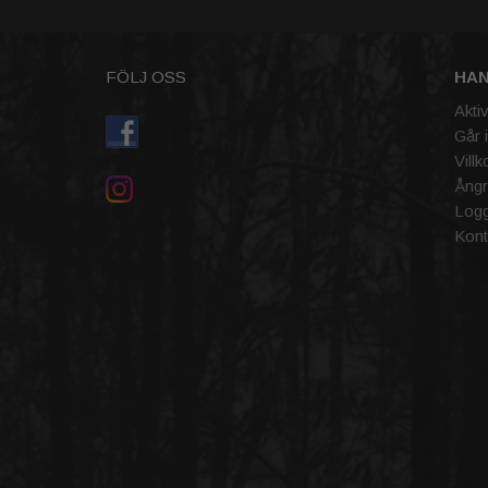
FÖLJ OSS
HA
Akti
Går 
Villk
Ångr
Logg
Kont