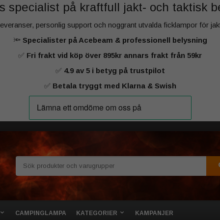
 specialist på kraftfull jakt‑ och taktisk 
 leveranser, personlig support och noggrant utvalda ficklampor för ja
🔦
Specialister på Acebeam & professionell belysning
✅
Fri frakt vid köp över 895kr annars frakt från 59kr
✅
4.9 av 5 i betyg på trustpilot
✅
Betala tryggt med Klarna & Swish
CAMPINGLAMPA
KATEGORIER
KAMPANJER