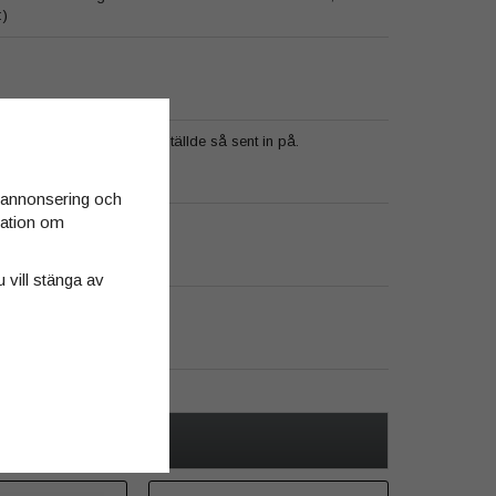
:)
nnan Jul trots att jag beställde så sent in på.
ggar.
d annonsering och
rmation om
u vill stänga av