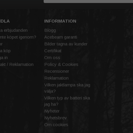
NDLA
INFORMATION
va erbjudanden
Blogg
inte köpet igenom?
Acebeam garanti
or
Bilder tagna av kunder
a köp
Certifikat
a in
Om oss
akt / Reklamation
Policy & Cookies
Recensioner
Reklamation
Vilken jaktlampa ska jag
välja?
Vilken typ av batteri ska
jag ha?
Nyheter
Nyhetsbrev
Om cookies