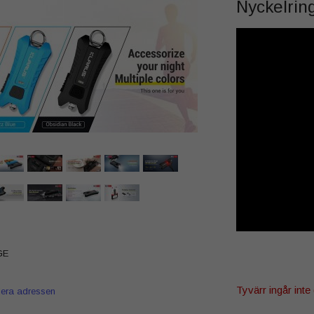
Nyckelrin
GE
Tyvärr ingår inte 
iera adressen