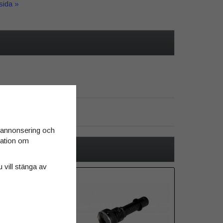
tsida »
d annonsering och
rmation om
u vill stänga av