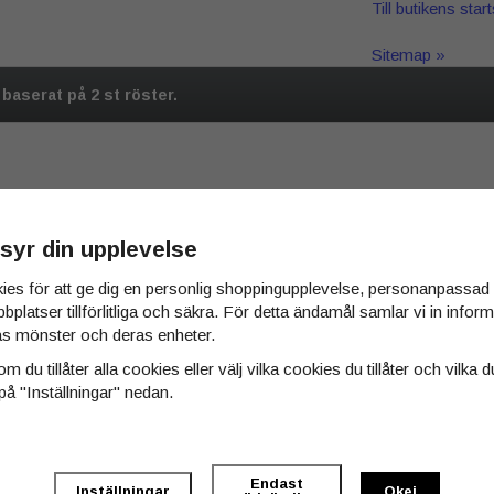
Till butikens star
Sitemap »
5 baserat på
2
st röster.
syr din upplevelse
ies för att ge dig en personlig shoppingupplevelse, personanpassa
bbplatser tillförlitliga och säkra. För detta ändamål samlar vi in info
 köpt
s mönster och deras enheter.
m du tillåter alla cookies eller välj vilka cookies du tillåter och vilka d
på "Inställningar" nedan.
Endast
Inställningar
Okej