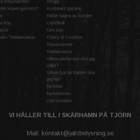
va erbjudanden
Blogg
inte köpet igenom?
Acebeam garanti
or
Bilder tagna av kunder
a köp
Certifikat
a in
Om oss
akt / Reklamation
Policy & Cookies
Recensioner
Reklamation
Vilken jaktlampa ska jag
välja?
Vilken typ av batteri ska
jag ha?
Nyheter
Nyhetsbrev
Om cookies
VI HÅLLER TILL I SKÄRHAMN PÅ TJÖRN
Mail: kontakt@jaktbelysning.se