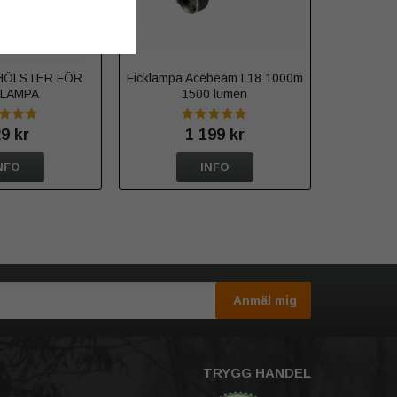
HÖLSTER FÖR
Ficklampa Acebeam L18 1000m
KLAMPA
1500 lumen
9 kr
1 199 kr
NFO
INFO
Anmäl mig
TRYGG HANDEL