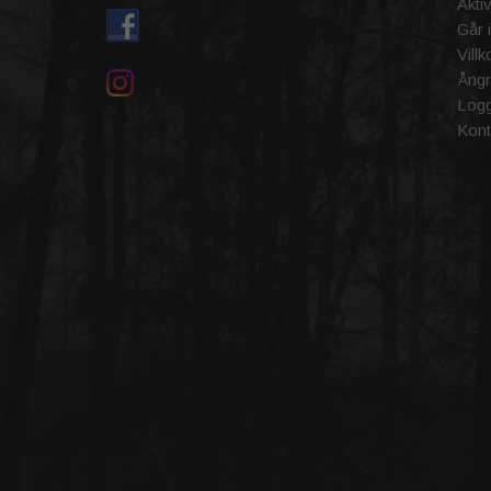
Akti
Går 
Villk
Ångr
Logg
Kont