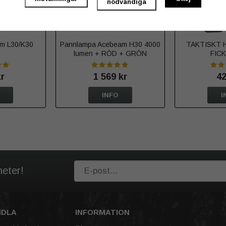
nödvändiga
eam L30/K30
Pannlampa Acebeam H30 4000
TAKTISKT 
lumen + RÖD + GRÖN
FIC
kr
1 569 kr
42
INFO
I
heter!
NDLA
INFORMATION