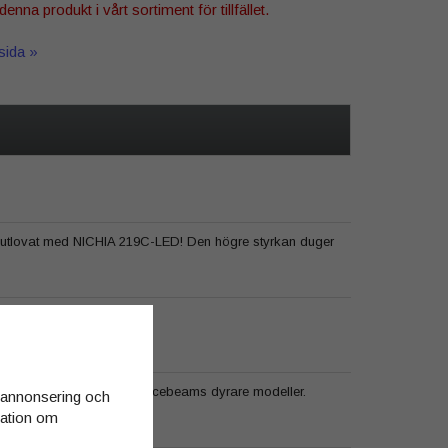
denna produkt i vårt sortiment för tillfället.
tsida »
 som utlovat med NICHIA 219C-LED! Den högre styrkan duger
a har samma kvalitet som acebeams dyrare modeller.
d annonsering och
rmation om