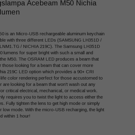
gslampa Acebeam M50 Nichia
 lumen
 is an Micro-USB rechargeable aluminum keychain
ailable with three different LEDs (SAMSUNG LH351D /
M1.TG / NICHIA 219C). The Samsung LH351D
 lumens for super bright with such a small and
f the M50. The OSRAM LED produces a beam that
or those looking for a beam that can cover more
chia 219C LED option which provides a 90+ CRI
o-life color rendering perfect for those accustomed to
are looking for a beam that won't wash out any
for critical electrical, mechanical, or medical work.
requires you to twist the light to access either the
. Fully tighten the lens to get high mode or simply
or low mode. With the micro-USB recharging, the light
ed within 1 hour!