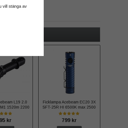
u vill stänga av
cebeam L19 2.0
Ficklampa Acebeam EC20 3X
NM1 1520m 2200
SFT-25R HI 6500K max 2500
umen
lumen
95 kr
799 kr