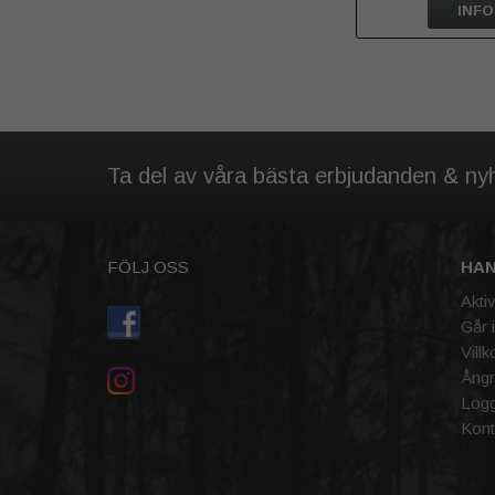
INFO
Ta del av våra bästa erbjudanden & ny
FÖLJ OSS
HA
Akti
Går 
Villk
Ångr
Logg
Kont