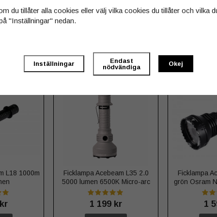
m du tillåter alla cookies eller välj vilka cookies du tillåter och vilka d
på "Inställningar" nedan.
 köpt
Endast
Inställningar
Okej
nödvändiga
am L18 1000m
Ficklampa Acebeam L35 2.0
Ficklampa A
men
5000 lumen 6500K Micro-arc
grön Osram 
oxidation
l
kr
1 199 kr
1 5