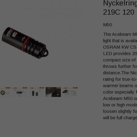
Nyckelrin
219C 120
M50
The Acebeam M50
light that is av
OSRAM KW CSLN
LED provides 200
compact size o
throws further f
distance.The Ni
rating for true-t
warmer beams or 
color especially 
Acebeam M50 only 
low or high modes
loosen slightly f
will be full charg