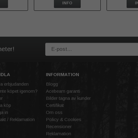
INFO
I
heter!
NDLA
INFORMATION
va erbjudanden
Blogg
inte köpet igenom?
Acebeam garanti
or
Bilder tagna av kunder
a köp
Certifikat
a in
Om oss
akt / Reklamation
Policy & Cookies
Recensioner
Reklamation