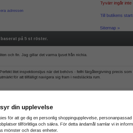
Tyvärr ingår inte 
iera adressen
Till butikens star
Sitemap »
5 baserat på
5
st röster.
liten och fin. Jag gillar det varma ljuset från nichia.
Perfekt litet inspektionsljus när det behövs - felfri färgåtergivning precis
utmärkt för att tillfälligt navigera sig fram i nedsläckta rum.
Bra ljus i den och super smidigt.
syr din upplevelse
En mycket trevlig lampa som alltid följer med på nyckelringen. Även denn
ies för att ge dig en personlig shoppingupplevelse, personanpassa
bbplatser tillförlitliga och säkra. För detta ändamål samlar vi in info
s mönster och deras enheter.