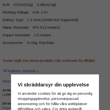
N.W 0.53oz(15g) 0.49oz(14g)
Working Voltage 0.9v-1.5v
Battery Type 1 X AAA (10440 Not Supported)
Water-Resistant IPX-8 (2 meters)
Impact Resistant 1.5 meters
Accessories O-ring, Keychain
Tyvärr ingår inte denna produkt i vårt sortiment för tillfället.
Till butikens startsida »
Sitemap »
Vi skräddarsyr din upplevelse
Artikelnummer:
Vi använder cookies för att ge dig en personlig
LUMINAAA BLÅ
shoppingupplevelse, personanpassad
annonsering och för hålla våra webbplatser
Direktlänk:
Högerklicka och kopiera adressen
tillförlitliga och säkra. För detta ändamål