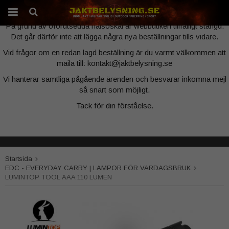
Webbutiken är tillfälligt stängd
På grund av oförutsedda hälsoskäl är webbutiken tillfälligt stängd.
Det går därför inte att lägga några nya beställningar tills vidare.
Produkten har blivit tillagd i varukorgen
Vid frågor om en redan lagd beställning är du varmt välkommen att
maila till: kontakt@jaktbelysning.se
Vi hanterar samtliga pågående ärenden och besvarar inkomna mejl
så snart som möjligt.
Tack för din förståelse.
Startsida
EDC - EVERYDAY CARRY | LAMPOR FÖR VARDAGSBRUK
LUMINTOP TOOL AAA 110 LUMEN