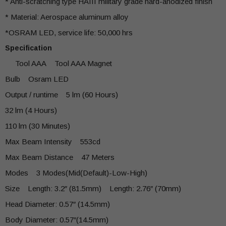
* Anti-scratching type HAIII military grade hard-anodized finish
* Material: Aerospace aluminum alloy
*OSRAM LED, service life: 50,000 hrs
Specification
Tool AAA Tool AAA Magnet
Bulb Osram LED
Output / runtime 5 lm (60 Hours)
32 lm (4 Hours)
110 lm (30 Minutes)
Max Beam Intensity 553cd
Max Beam Distance 47 Meters
Modes 3 Modes(Mid(Default)-Low-High)
Size Length: 3.2″ (81.5mm) Length: 2.76″ (70mm)
Head Diameter: 0.57″ (14.5mm)
Body Diameter: 0.57″(14.5mm)