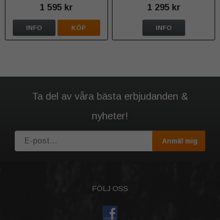
1 595 kr
1 295 kr
INFO
KÖP
INFO
Ta del av våra bästa erbjudanden &
nyheter!
Anmäl mig
FÖLJ OSS