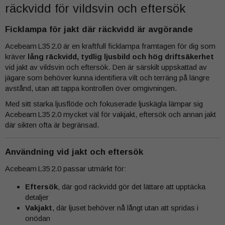
räckvidd för vildsvin och eftersök
Ficklampa för jakt där räckvidd är avgörande
Acebeam L35 2.0 är en kraftfull ficklampa framtagen för dig som
kräver
lång räckvidd, tydlig ljusbild och hög driftsäkerhet
vid jakt av vildsvin och eftersök. Den är särskilt uppskattad av
jägare som behöver kunna identifiera vilt och terräng på längre
avstånd, utan att tappa kontrollen över omgivningen.
Med sitt starka ljusflöde och fokuserade ljuskägla lämpar sig
Acebeam L35 2.0 mycket väl för vakjakt, eftersök och annan jakt
där sikten ofta är begränsad.
Användning vid jakt och eftersök
Acebeam L35 2.0 passar utmärkt för:
Eftersök
, där god räckvidd gör det lättare att upptäcka
detaljer
Vakjakt
, där ljuset behöver nå långt utan att spridas i
onödan