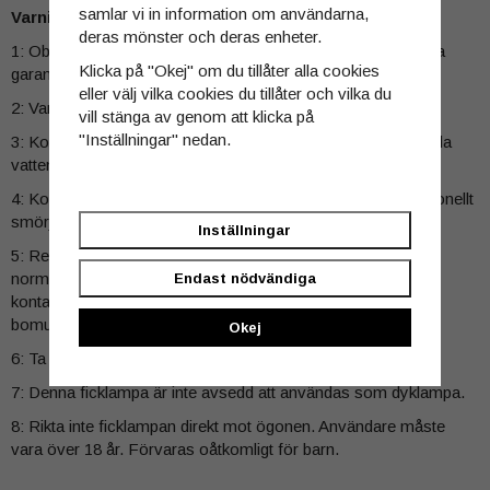
samlar vi in information om användarna,
Varning
deras mönster och deras enheter.
1: Obehörig demontering kan skada ficklampan och upphäva
Klicka på "Okej" om du tillåter alla cookies
garantin.
eller välj vilka cookies du tillåter och vilka du
2: Varning - varm vid kontinuerlig användning under lång tid.
vill stänga av genom att klicka på
"Inställningar" nedan.
3: Kontrollera och byt ut O-ringen regelbundet för att bibehålla
vattentätheten.
4: Kontrollera och smörj trådarna regelbundet med professionellt
smörjmedel.
Inställningar
5: Rengör kontaktytorna regelbundet för att hålla ficklampan
normal. Om oregelbunden strobe eller fel uppstår kan
Endast nödvändiga
kontaktytorna vara smutsiga och kräver rengöring med
bomullspinne.
Okej
6: Ta ut batteriet från ficklampan under långvarig förvaring.
7: Denna ficklampa är inte avsedd att användas som dyklampa.
8: Rikta inte ficklampan direkt mot ögonen. Användare måste
vara över 18 år. Förvaras oåtkomligt för barn.