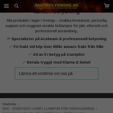
Sveriges specialist på kraftfull jakt‑ och
taktisk belysning
Alla produkter i lager i Sverige – snabba leveranser, personlig
Produkten har blivit tillagd i varukorgen
support och noggrant utvalda ficklampor för jakt, eftersök och
professionell användning.
🔦
Specialister på Acebeam & professionell belysning
✅
Fri frakt vid köp över 895kr annars frakt från 59kr
✅
4.9 av 5 i betyg på trustpilot
✅
Betala tryggt med Klarna & Swish
Startsida
EDC - EVERYDAY CARRY | LAMPOR FÖR VARDAGSBRUK