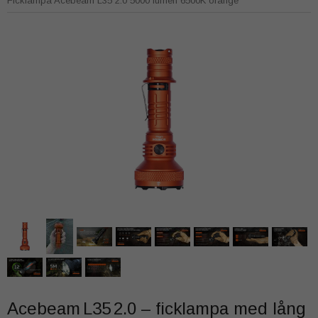
Ficklampa Acebeam L35 2.0 5000 lumen 6500K orange
Acebeam L35 2.0 – ficklampa med lång