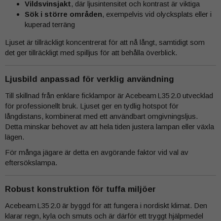
Vildsvinsjakt
, där ljusintensitet och kontrast är viktiga
Sök i större områden
, exempelvis vid olycksplats eller i
kuperad terräng
Ljuset är tillräckligt koncentrerat för att nå långt, samtidigt som
det ger tillräckligt med spilljus för att behålla överblick.
Ljusbild anpassad för verklig användning
Till skillnad från enklare ficklampor är Acebeam L35 2.0 utvecklad
för professionellt bruk. Ljuset ger en tydlig hotspot för
långdistans, kombinerat med ett användbart omgivningsljus.
Detta minskar behovet av att hela tiden justera lampan eller växla
lägen.
För många jägare är detta en avgörande faktor vid val av
eftersökslampa.
Robust konstruktion för tuffa miljöer
Acebeam L35 2.0 är byggd för att fungera i nordiskt klimat. Den
klarar regn, kyla och smuts och är därför ett tryggt hjälpmedel