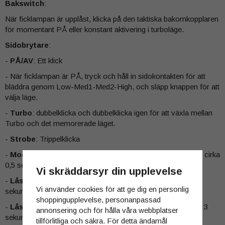
Bakswitch
:
När ficklampan är upplåst, klicka på den taktiska bakomkopplaren
för momentant PÅ eller konstant aktivering i turboläge.
Sidobrytare
:
-
PÅ/AV
: Ett klick
- När ficklampan är PÅ, tryck och håll in sidokontakten för att
bläddra genom Low-Med1-Med2-High, och släpp knappen för att
välja läge.
-
Turbo
: dubbelklicka och dubbelklicka igen för att växla mellan
Turbo och det memorerade läget.
-
Strobe
: Trippelklicka
-
Moonlight
: när ficklampan är AV, tryck länge på knappen i cirka
0,5 sekunder
Vi skräddarsyr din upplevelse
-
Lås
: när ficklampan är AV, tryck och håll in knappen i 5
Vi använder cookies för att ge dig en personlig
sekunder.
shoppingupplevelse, personanpassad
-
Lås upp
: när ficklampan är låst, tryck och håll in knappen i 3
annonsering och för hålla våra webbplatser
sekunder.
tillförlitliga och säkra. För detta ändamål