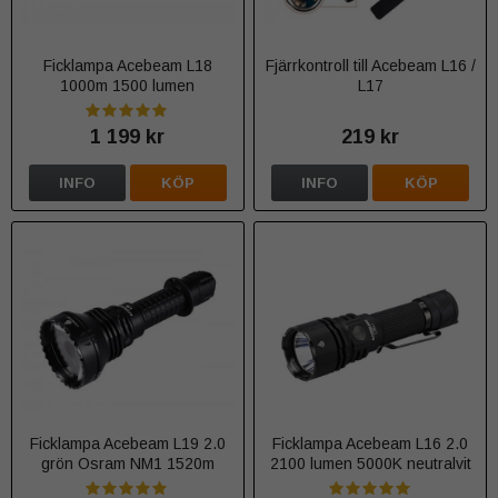
Ficklampa Acebeam L18
Fjärrkontroll till Acebeam L16 /
1000m 1500 lumen
L17
1 199 kr
219 kr
INFO
KÖP
INFO
KÖP
Ficklampa Acebeam L19 2.0
Ficklampa Acebeam L16 2.0
grön Osram NM1 1520m
2100 lumen 5000K neutralvit
2200 lumen