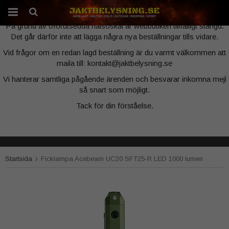
Webbutiken är tillfälligt stängd
På grund av oförutsedda hälsoskäl är webbutiken tillfälligt stängd.
Det går därför inte att lägga några nya beställningar tills vidare.
Produkten har blivit tillagd i varukorgen
Vid frågor om en redan lagd beställning är du varmt välkommen att
maila till: kontakt@jaktbelysning.se
Vi hanterar samtliga pågående ärenden och besvarar inkomna mejl
så snart som möjligt.
Tack för din förståelse.
Startsida
Ficklampa Acebeam UC20 SFT25-R LED 1000 lumen