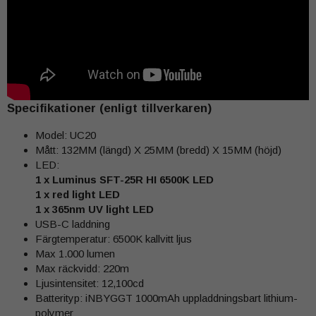
Specifikationer (enligt tillverkaren)
Model: UC20
Mått: 132MM (längd) X 25MM (bredd) X 15MM (höjd)
LED:
1 x Luminus SFT-25R HI 6500K LED
1 x red light LED
1 x 365nm UV light LED
USB-C laddning
Färgtemperatur: 6500K kallvitt ljus
Max 1.000 lumen
Max räckvidd: 220m
Ljusintensitet: 12,100cd
Batterityp: iNBYGGT 1000mAh uppladdningsbart lithium-
polymer