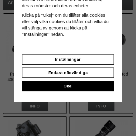
Andra har även köpt
deras mönster och deras enheter.
Klicka på "Okej" om du tillåter alla cookies
eller välj vilka cookies du tillåter och vilka du
vill stänga av genom att klicka på
"Inställningar" nedan.
Inställningar
Endast nödvändiga
Pannlampa Acebeam H30
Acebeam G15 Rail-mounted
4000 lumen + RÖD + GRÖN
Light 1800 lumen
Okej
1 569 kr
1 395 kr
INFO
INFO