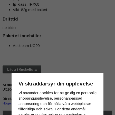
Ip-klass: IPX68
Vikt: 82g med batteri
Drifttid
se bilder
Paketet innehåller
Acebeam UC20
Lägg i önskelista
Vi skräddarsyr din upplevelse
Artikelnummer:
UC20grön
Vi använder cookies för att ge dig en personlig
shoppingupplevelse, personanpassad
Direktlänk:
Högerklicka och kopiera adressen
annonsering och för hålla våra webbplatser
tillförlitliga och säkra. För detta ändamål
samlar vi in information om användarna,