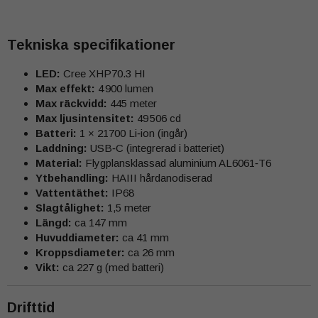
Tekniska specifikationer
LED:
Cree XHP70.3 HI
Max effekt:
4 900 lumen
Max räckvidd:
445 meter
Max ljusintensitet:
49 506 cd
Batteri:
1 × 21700 Li‑ion (ingår)
Laddning:
USB‑C (integrerad i batteriet)
Material:
Flygplansklassad aluminium AL6061‑T6
Ytbehandling:
HAIII hårdanodiserad
Vattentäthet:
IP68
Slagtålighet:
1,5 meter
Längd:
ca 147 mm
Huvuddiameter:
ca 41 mm
Kroppsdiameter:
ca 26 mm
Vikt:
ca 227 g (med batteri)
Drifttid