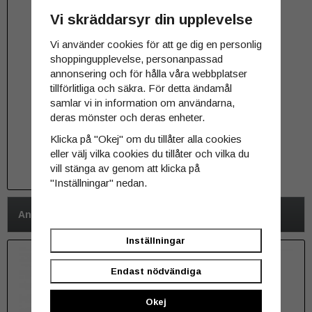
Vi skräddarsyr din upplevelse
Vi använder cookies för att ge dig en personlig
shoppingupplevelse, personanpassad
annonsering och för hålla våra webbplatser
tillförlitliga och säkra. För detta ändamål
Acebeam diffuser
samlar vi in information om användarna,
deras mönster och deras enheter.
Klicka på "Okej" om du tillåter alla cookies
29 kr
eller välj vilka cookies du tillåter och vilka du
vill stänga av genom att klicka på
INFO
"Inställningar" nedan.
Andra har även köpt
Inställningar
Endast nödvändiga
Okej