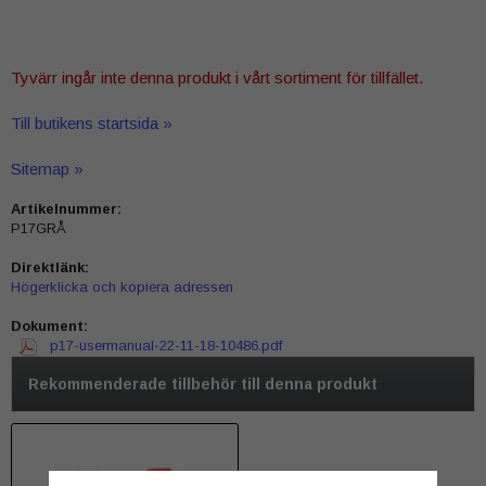
Tyvärr ingår inte denna produkt i vårt sortiment för tillfället.
Till butikens startsida »
Sitemap »
Artikelnummer:
P17GRÅ
Direktlänk:
Högerklicka och kopiera adressen
Dokument:
p17-usermanual-22-11-18-10486.pdf
Rekommenderade tillbehör till denna produkt