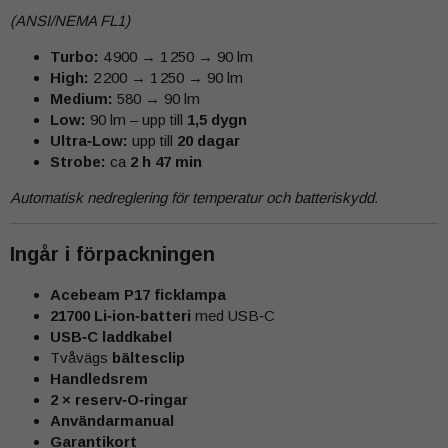
(ANSI/NEMA FL1)
Turbo:
4 900 → 1 250 → 90 lm
High:
2 200 → 1 250 → 90 lm
Medium:
580 → 90 lm
Low:
90 lm – upp till
1,5 dygn
Ultra‑Low:
upp till
20 dagar
Strobe:
ca
2 h 47 min
Automatisk nedreglering för temperatur och batteriskydd.
Ingår i förpackningen
Acebeam P17 ficklampa
21700 Li‑ion‑batteri
med USB‑C
USB‑C laddkabel
Tvåvägs
bältesclip
Handledsrem
2 × reserv‑O‑ringar
Användarmanual
Garantikort