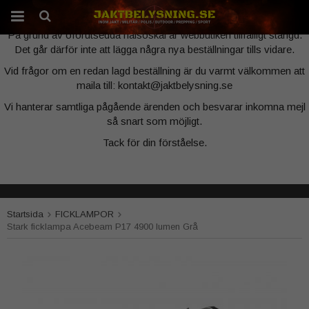
Webbutiken är tillfälligt stängd
På grund av oförutsedda hälsoskäl är webbutiken tillfälligt stängd.
Det går därför inte att lägga några nya beställningar tills vidare.
Produkten har blivit tillagd i varukorgen
Vid frågor om en redan lagd beställning är du varmt välkommen att
maila till: kontakt@jaktbelysning.se
Vi hanterar samtliga pågående ärenden och besvarar inkomna mejl
så snart som möjligt.
Tack för din förståelse.
Startsida
FICKLAMPOR
Stark ficklampa Acebeam P17 4900 lumen Grå