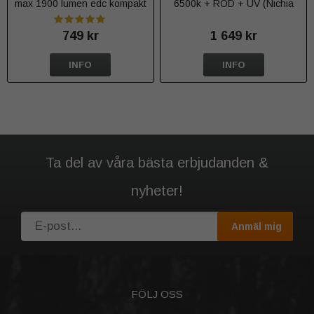
max 1900 lumen edc kompakt
6500k + RÖD + UV (Nichia
276A 365nm
749 kr
1 649 kr
INFO
INFO
Ta del av våra bästa erbjudanden &
nyheter!
Anmäl mig
FÖLJ OSS