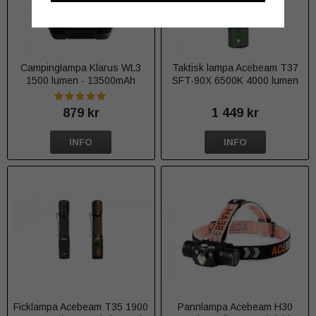
Campinglampa Klarus WL3
Taktisk lampa Acebeam T37
1500 lumen - 13500mAh
SFT-90X 6500K 4000 lumen
Uppladdningsbar
grön
879 kr
1 449 kr
INFO
INFO
Ficklampa Acebeam T35 1900
Pannlampa Acebeam H30