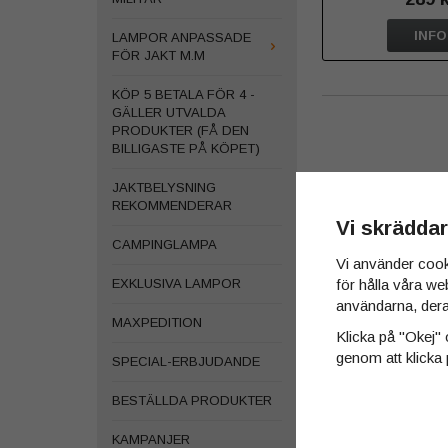
INFO
LAMPOR ANPASSADE
FÖR JAKT M.M
KÖP 5 BETALA FÖR 4 -
GÄLLER UTVALDA
PRODUKTER (FÅ DEN
BILLIGASTE PÅ KÖPET)
JAKTBELYSNING
REKOMMENDERAR
Vi skräddar
CAMPINGLAMPA
Vi använder cook
för hålla våra we
EXKLUSIVA LAMPOR
användarna, dera
MAXPEDITION
Klicka på "Okej" o
genom att klicka 
SPECIAL-ERBJUDANDE
BESTÄLLDA PRODUKTER
KAMPANJER