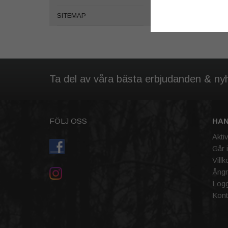
SITEMAP
Ta del av våra bästa erbjudanden & ny
FÖLJ OSS
HA
Akti
Går 
Villk
Ångr
Logg
Kont