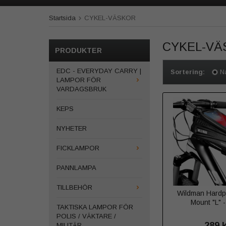
Startsida
CYKEL-VÄSKOR
CYKEL-VÄ
PRODUKTER
EDC - EVERYDAY CARRY |
Sortering:
N
LAMPOR FÖR
VARDAGSBRUK
KEPS
NYHETER
FICKLAMPOR
PANNLAMPA
TILLBEHÖR
Wildman Hardp
Mount "L" -
TAKTISKA LAMPOR FÖR
POLIS / VÄKTARE /
289 
MILITÄR