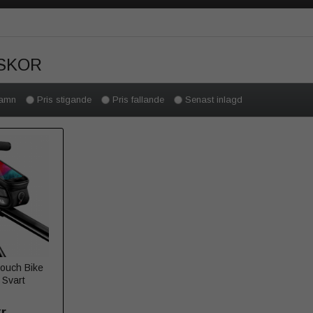
SKOR
amn
Pris stigande
Pris fallande
Senast inlagd
ouch Bike
 Svart
kr