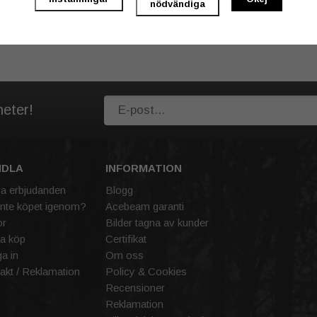
nödvändiga
heter!
NDLA
INFORMATION
va erbjudanden
Blogg
inte köpet igenom?
Acebeam garanti
or
Bilder tagna av kunder
a köp
Certifikat
a in
Om oss
akt / Reklamation
Policy & Cookies
Recensioner
Reklamation