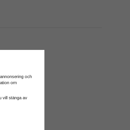
d annonsering och
rmation om
u vill stänga av