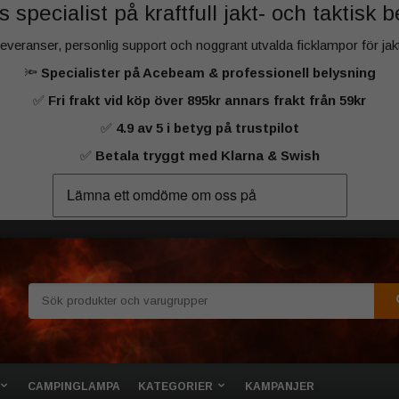
 specialist på kraftfull jakt‑ och taktisk 
 leveranser, personlig support och noggrant utvalda ficklampor för ja
🔦
Specialister på Acebeam & professionell belysning
✅
Fri frakt vid köp över 895kr annars frakt från 59kr
✅
4.9 av 5 i betyg på trustpilot
✅
Betala tryggt med Klarna & Swish
CAMPINGLAMPA
KATEGORIER
KAMPANJER