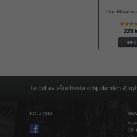
Filter till Aceb
229 
INFO
Ta del av våra bästa erbjudanden & ny
FÖLJ OSS
HA
Akti
Går 
Villk