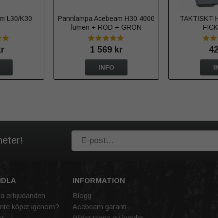
eam L30/K30
Pannlampa Acebeam H30 4000
TAKTISKT 
lumen + RÖD + GRÖN
FIC
kr
1 569 kr
42
INFO
I
heter!
NDLA
INFORMATION
va erbjudanden
Blogg
inte köpet igenom?
Acebeam garanti
or
Bilder tagna av kunder