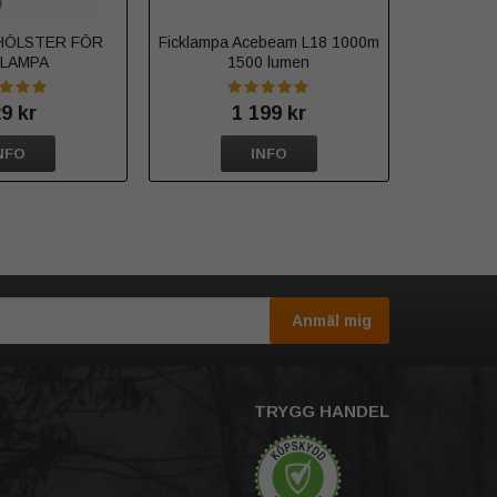
HÖLSTER FÖR
Ficklampa Acebeam L18 1000m
KLAMPA
1500 lumen
9 kr
1 199 kr
NFO
INFO
Anmäl mig
TRYGG HANDEL