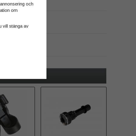
d annonsering och
rmation om
u vill stänga av