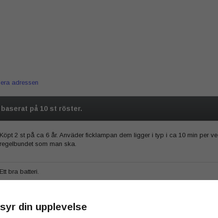
iera adressen
5 baserat på
10
st röster.
Köpt 2 st på ca 6 år. Anväder ficklampan dem ligger i typ i ca 10 min per 
regelbundet som man ska.
Ett bra batteri.
syr din upplevelse