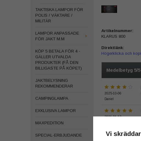
TAKTISKA LAMPOR FÖR
POLIS / VÄKTARE /
MILITÄR
Artikelnummer:
LAMPOR ANPASSADE
KLARUS 800
FÖR JAKT M.M
Direktlänk:
KÖP 5 BETALA FÖR 4 -
Högerklicka och kop
GÄLLER UTVALDA
PRODUKTER (FÅ DEN
BILLIGASTE PÅ KÖPET)
Medelbetyg
5
/
JAKTBELYSNING
REKOMMENDERAR
2025-10-06
CAMPINGLAMPA
Daniel
EXKLUSIVA LAMPOR
2021-01-12
MAXPEDITION
Mikael
Vi skräddar
SPECIAL-ERBJUDANDE
2020-12-02