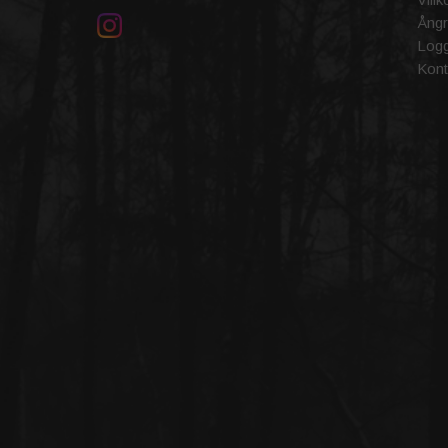
Ångr
Logg
Kont