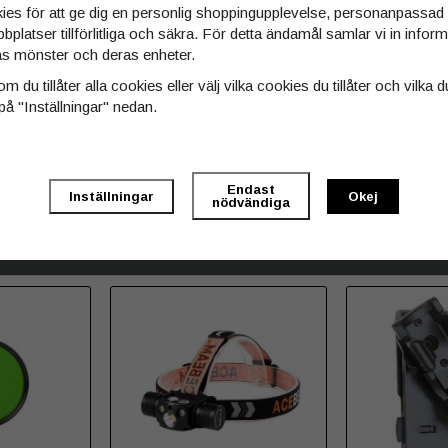
ies för att ge dig en personlig shoppingupplevelse, personanpassa
bbplatser tillförlitliga och säkra. För detta ändamål samlar vi in info
s mönster och deras enheter.
Bra prisvärt laddbart extrabatteri till ficklampan
m du tillåter alla cookies eller välj vilka cookies du tillåter och vilka d
på "Inställningar" nedan.
Endast
Inställningar
Okej
nödvändiga
 köpt