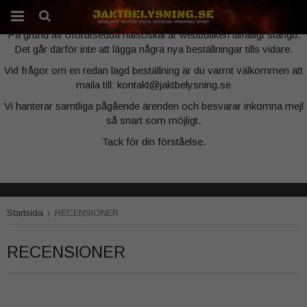
Webbutiken är tillfälligt stängd
På grund av oförutsedda hälsoskäl är webbutiken tillfälligt stängd.
Det går därför inte att lägga några nya beställningar tills vidare.
Produkten har blivit tillagd i varukorgen
Vid frågor om en redan lagd beställning är du varmt välkommen att
maila till: kontakt@jaktbelysning.se
Vi hanterar samtliga pågående ärenden och besvarar inkomna mejl
så snart som möjligt.
Tack för din förståelse.
Startsida
RECENSIONER
RECENSIONER