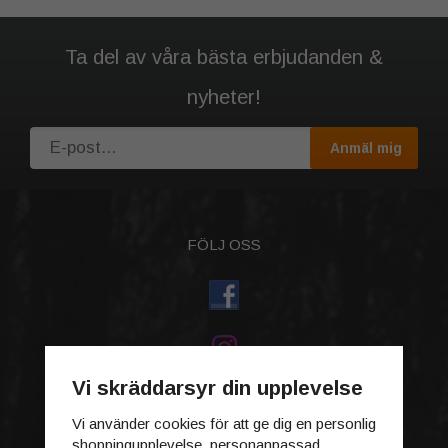
Ta del av våra bästa erbjudanden &
nyheter!
Anmäl mig
FÖLJ OSS
Vi skräddarsyr din upplevelse
HANDLA
Vi använder cookies för att ge dig en personlig
Aktiva erbjudanden
shoppingupplevelse, personanpassad