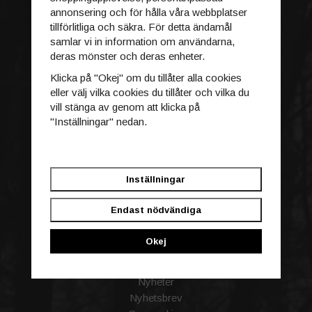
Går inte köpet igenom?
annonsering och för hålla våra webbplatser
Villkor
tillförlitliga och säkra. För detta ändamål
Ångra köp
samlar vi in information om användarna,
Logga in
deras mönster och deras enheter.
Kontakt / Reklamation
Klicka på "Okej" om du tillåter alla cookies
eller välj vilka cookies du tillåter och vilka du
INFORMATION
vill stänga av genom att klicka på
Blogg
"Inställningar" nedan.
Acebeam garanti
Bilder tagna av kunder
Certifikat
Inställningar
Om oss
Policy & Cookies
Endast nödvändiga
Recensioner
Reklamation
Okej
Vilken jaktlampa ska jag välja?
Vilken typ av batteri ska jag ha?
Nyheter
Nyhetsbrev